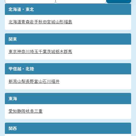
北海道・東北
北海道
青森
岩手
秋田
宮城
山形
福島
関東
東京
神奈川
埼玉
千葉
茨城
栃木
群馬
甲信越・北陸
新潟
山梨
長野
富山
石川
福井
東海
愛知
静岡
岐阜
三重
関西