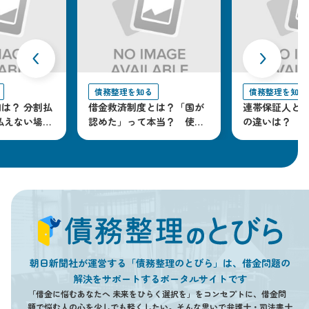
‹
›
債務整理を知る
債務整理を知る
は？ 分割払
借金救済制度とは？「国が
連帯保証人と
払えない場合
認めた」って本当？ 使う
の違いは？ 
とどうなるか解説
策を解説
朝日新聞社が運営する「債務整理のとびら」は、借金問題の
解決をサポートするポータルサイトです
「借金に悩むあなたへ 未来をひらく選択を」をコンセプトに、借金問
題で悩む人の心を少しでも軽くしたい。そんな思いで弁護士・司法書士