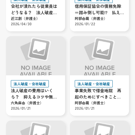
会社が潰れたら従業員は
信用保証協会の債務免除
どうなる？ 法人破産の
＝踏み倒し可能!? 払え
給料や退職金を解説
近江創（弁護士）
ない場合の対処法
阿部由羅（弁護士）
2026/04/30
2026/01/22
法人破産・会社破産
法人破産・会社破産
法人破産の費用はいく
事業失敗で借金地獄 再
ら？ 抑えるコツや無理
起のためにすべきこと
なく払う方法を解説
六角麻由（弁護士）
弁護士が解説
阿部由羅（弁護士）
2026/01/21
2026/01/21