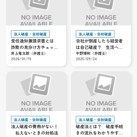
法人破産・会社破産
法人破産・会社破産
受任通知兼請求書とは
会社が倒産したら経営者
詐欺の見分け方チェック
は自己破産？ 生活への
リストと払えないときの
井上竜太朗（弁護士）
影響は？ 弁護士が解説
中野博和（弁護士）
2026/01/19
2025/09/24
解決策
法人破産・会社破産
法人破産・会社破産
法人破産の費用がない！
破産法とは？ 破産手続
払えないときの対処法
きの流れをわかりやすく