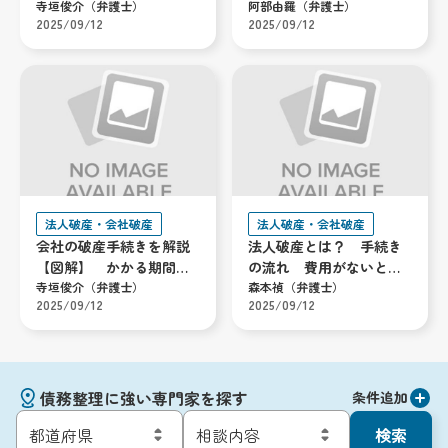
寺垣俊介（弁護士）
解説
阿部由羅（弁護士）
2025/09/12
2025/09/12
法人破産・会社破産
法人破産・会社破産
会社の破産手続きを解説
法人破産とは？ 手続き
【図解】 かかる期間や
の流れ 費用がないとき
費用も紹介
寺垣俊介（弁護士）
の対処法も解説
森本禎（弁護士）
2025/09/12
2025/09/12
債務整理に強い専門家を探す
条件追加
検索