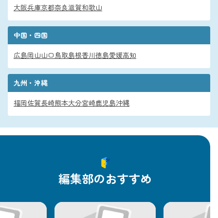
大阪
兵庫
京都
奈良
滋賀
和歌山
中国・四国
広島
岡山
山口
鳥取
島根
香川
徳島
愛媛
高知
九州・沖縄
福岡
佐賀
長崎
熊本
大分
宮崎
鹿児島
沖縄
編集部のおすすめ