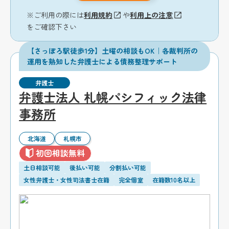
※ご利用の際には
利用規約
や
利用上の注意
をご確認下さい
【さっぽろ駅徒歩1分】土曜の相談もOK｜各裁判所の
運用を熟知した弁護士による債務整理サポート
弁護士
弁護士法人 札幌パシフィック法律
事務所
北海道
札幌市
初回相談無料
土日相談可能
後払い可能
分割払い可能
女性弁護士・女性司法書士在籍
完全個室
在籍数10名以上