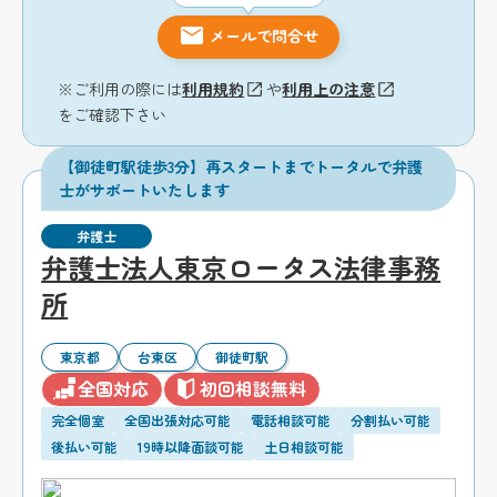
メールで問合せ
※ご利用の際には
利用規約
や
利用上の注意
をご確認下さい
【御徒町駅徒歩3分】再スタートまでトータルで弁護
士がサポートいたします
弁護士
弁護士法人東京ロータス法律事務
所
東京都
台東区
御徒町駅
全国対応
初回相談無料
完全個室
全国出張対応可能
電話相談可能
分割払い可能
後払い可能
19時以降面談可能
土日相談可能