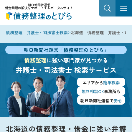
朝日新聞社運営
借金問題の解決をサポートするポータルサイト
>
債務整理 弁護士・司法書士検索
北海道 債務整理 弁護士・司
朝日新聞社運営「債務整理のとびら」
債務整理
に強い専門家が見つかる
弁護士・司法書士
検索サービス
エリアから
簡単検索
無料相談OK
事務所も
朝日新聞社運営で
安心
北海道の債務整理・借金に強い弁護