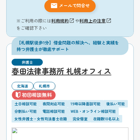
メールで問合せ
※ご利用の際には
利用規約
や
利用上の注意
をご確認下さい
【札幌駅徒歩1分】借金問題の解決へ、経験と実績を
持つ弁護士が徹底サポート
弁護士
春田法律事務所 札幌オフィス
北海道
札幌市
初回相談無料
土日相談可能
夜間対応可能
19時以降面談可能
後払い可能
分割払い可能
電話相談可能
WEB・オンライン相談可能
女性弁護士・女性司法書士在籍
完全個室
在籍数10名以上