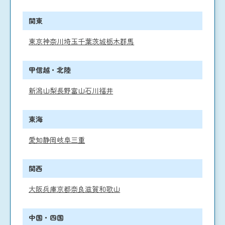
関東
東京
神奈川
埼玉
千葉
茨城
栃木
群馬
甲信越・北陸
新潟
山梨
長野
富山
石川
福井
東海
愛知
静岡
岐阜
三重
関西
大阪
兵庫
京都
奈良
滋賀
和歌山
中国・四国