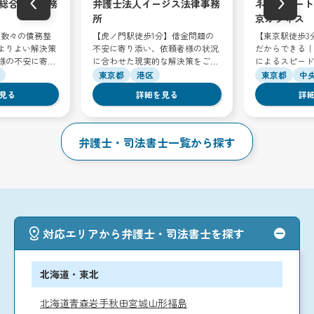
総合法律事務
弁護士法人イージス法律事務
ネクスパート
所
京オフィス
】数々の債務整
【虎ノ門駅徒歩1分】借金問題の
【東京駅徒歩3
よりよい解決策
不安に寄り添い、依頼者様の状況
だからできる｜
様の不安に寄り
に合わせた現実的な解決策をご提
によるスピード
問題を解決しま
案します
東京都
港区
東京都
中
見る
詳細を見る
詳
弁護士・司法書士一覧から探す
対応エリアから弁護士・司法書士を探す
北海道・東北
北海道
青森
岩手
秋田
宮城
山形
福島