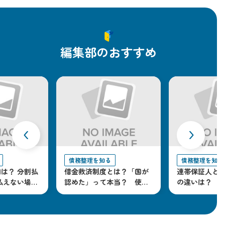
編集部のおすすめ
‹
›
債務整理を知る
債務整理を知る
は？ 分割払
借金救済制度とは？「国が
連帯保証人と
払えない場合
認めた」って本当？ 使う
の違いは？ 
とどうなるか解説
策を解説