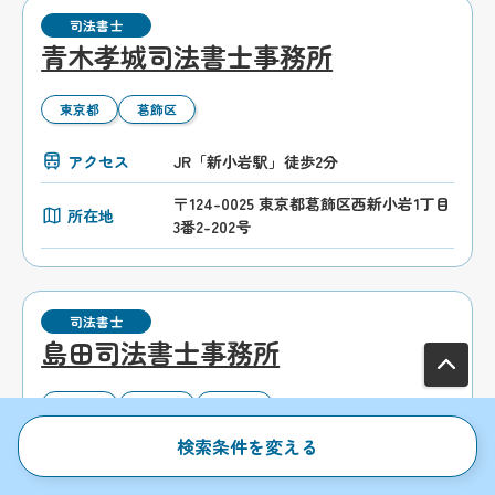
司法書士
青木孝城司法書士事務所
東京都
葛飾区
アクセス
JR「新小岩駅」徒歩2分
〒124-0025 東京都葛飾区西新小岩1丁目
所在地
3番2-202号
司法書士
島田司法書士事務所
東京都
葛飾区
金町駅
検索条件を変える
アクセス
京成電鉄「青砥駅」徒歩1分