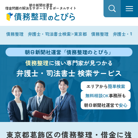
朝日新聞社運営
借金問題の解決をサポートするポータルサイト
>
債務整理 弁護士・司法書士検索
東京都 債務整理 弁護士・司
朝日新聞社運営「債務整理のとびら」
債務整理
に強い専門家が見つかる
弁護士・司法書士
検索サービス
エリアから
簡単検索
無料相談OK
事務所も
朝日新聞社運営で
安心
東京都葛飾区の債務整理・借金に強