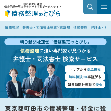
朝日新聞社運営
借金問題の解決をサポートするポータルサイト
>
債務整理 弁護士・司法書士検索
東京都 債務整理 弁護士・司
朝日新聞社運営「債務整理のとびら」
債務整理
に強い専門家が見つかる
弁護士・司法書士
検索サービス
エリアから
簡単検索
無料相談OK
事務所も
朝日新聞社運営で
安心
東京都町田市の債務整理・借金に強