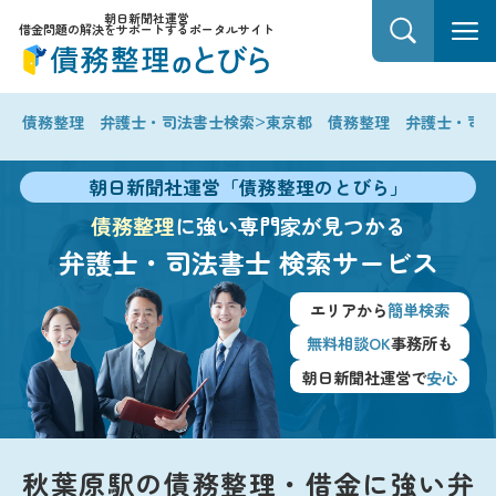
朝日新聞社運営
借金問題の解決をサポートするポータルサイト
>
債務整理 弁護士・司法書士検索
東京都 債務整理 弁護士・司
朝日新聞社運営「債務整理のとびら」
債務整理
に強い専門家が見つかる
弁護士・司法書士
検索サービス
エリアから
簡単検索
無料相談OK
事務所も
朝日新聞社運営で
安心
秋葉原駅の債務整理・借金に強い弁