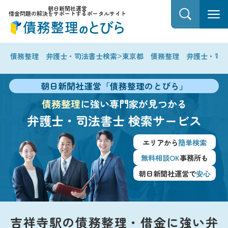
朝日新聞社運営
借金問題の解決をサポートするポータルサイト
>
債務整理 弁護士・司法書士検索
東京都 債務整理 弁護士・司
朝日新聞社運営「債務整理のとびら」
債務整理
に強い専門家が見つかる
弁護士・司法書士
検索サービス
エリアから
簡単検索
無料相談OK
事務所も
朝日新聞社運営で
安心
吉祥寺駅の債務整理・借金に強い弁