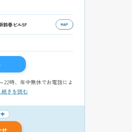
3 新鈴春ビル5F
MAP
る
～22時、年中無休でお電話によ
...続きを読む
付中
合せ