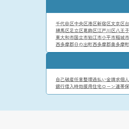
千代田区
中央区
港区
新宿区
文京区
練馬区
足立区
葛飾区
江戸川区
八王
東大和市
国立市
狛江市
小平市
稲城
西多摩郡日の出町
西多摩郡奥多摩
自己破産
任意整理
過払い金請求
個
銀行借入
時効援用
住宅ローン
連帯