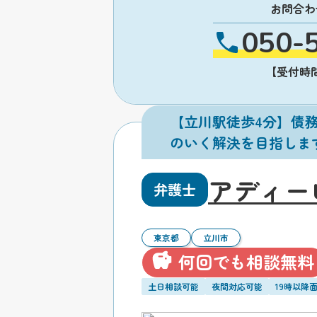
お問合わ
050-
【受付時間】
【立川駅徒歩4分】債
のいく解決を目指しま
アディー
弁護士
東京都
立川市
何回でも相談無料
土日相談可能
夜間対応可能
19時以降