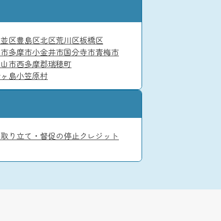
杉並区
豊島区
北区
荒川区
板橋区
京市
多摩市
小金井市
国分寺市
青梅市
村山市
西多摩郡瑞穂町
青ヶ島
小笠原村
務
取り立て・督促の停止
クレジット