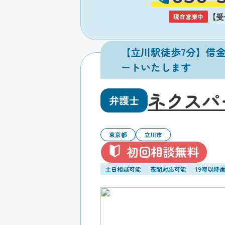
【受付
現在営業中
【立川駅徒歩7分】借
ートいたします
ネクスパ
弁護士
東京都
立川市
初回相談無料
土日相談可能
夜間対応可能
19時以降