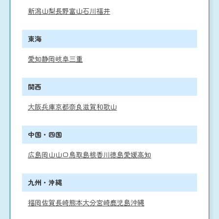
新潟
山梨
長野
富山
石川
福井
東海
愛知
静岡
岐阜
三重
関西
大阪
兵庫
京都
奈良
滋賀
和歌山
中国・四国
広島
岡山
山口
鳥取
島根
香川
徳島
愛媛
高知
九州・沖縄
福岡
佐賀
長崎
熊本
大分
宮崎
鹿児島
沖縄