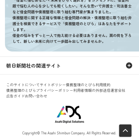
題で悩む人の心を少しでも軽くしたい。そんな思いで弁護士・司法書士
など借金問題や債務整理に取り組む専門家が集まりました。
債務整理に関する正確な情報と借金問題の解決・債務整理に取り組む弁
護士を検索できるサービスで「債務整理のとびら」はあなたをサポート
します。
借金の悩みをずっと一人で抱え続ける必要はありません。肩の荷を下ろ
して、新しい未来に向けて一歩踏み出してみませんか。
朝日新聞社の関連サイト
このサイトについて
サイトポリシー
債務整理のとびら利用規約
債務整理のとびらプライバシーポリシー
利用者情報の外部送信
運営会社
広告ガイド
お問い合わせ
Copyright© The Asahi Shimbun Company. All Rights Reserved.