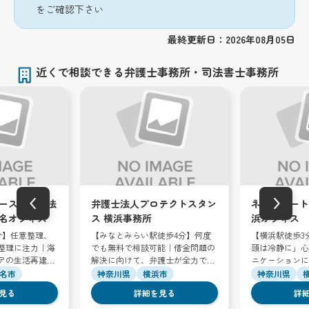
をご確認下さい
最終更新日：2026年08月05日
近くで相談できる弁護士事務所・司法書士事務所
‹
›
ースクエア法
弁護士法人プロテクトスタン
ネクスパート
名オフィス
ス 横浜事務所
浜オフィス
分】任意整理、
【みなとみらい駅徒歩4分】何度
【横浜駅徒歩3
整理に注力｜海
でも無料で相談可能｜借金問題の
頭は冷静に」心
アの生活再建を
解決に向けて、弁護士が全力で取
ニケーションに
します
り組みます
名市
神奈川県
横浜市
神奈川県
見る
詳細を見る
詳