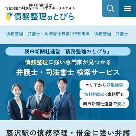
朝日新聞社運営
借金問題の解決をサポートするポータルサイト
>
債務整理 弁護士・司法書士検索
神奈川県 債務整理 弁護士・
朝日新聞社運営「債務整理のとびら」
債務整理
に強い専門家が見つかる
弁護士・司法書士
検索サービス
エリアから
簡単検索
無料相談OK
事務所も
朝日新聞社運営で
安心
藤沢駅の債務整理・借金に強い弁護