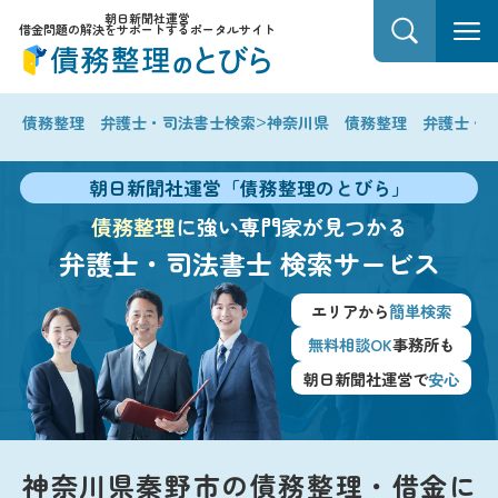
朝日新聞社運営
借金問題の解決をサポートするポータルサイト
>
債務整理 弁護士・司法書士検索
神奈川県 債務整理 弁護士・
朝日新聞社運営「債務整理のとびら」
債務整理
に強い専門家が見つかる
弁護士・司法書士
検索サービス
エリアから
簡単検索
無料相談OK
事務所も
朝日新聞社運営で
安心
神奈川県秦野市の債務整理・借金に