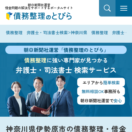
朝日新聞社運営
借金問題の解決をサポートするポータルサイト
>
債務整理 弁護士・司法書士検索
神奈川県 債務整理 弁護士・
朝日新聞社運営「債務整理のとびら」
債務整理
に強い専門家が見つかる
弁護士・司法書士
検索サービス
エリアから
簡単検索
無料相談OK
事務所も
朝日新聞社運営で
安心
神奈川県伊勢原市の債務整理・借金