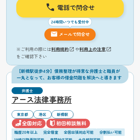
電話で問合せ
24時間いつでも受付中
メールで問合せ
※ご利用の際には
利用規約
や
利用上の注意
をご確認下さい
【新橋駅徒歩4分】債務整理が得意な弁護士と職員が
一丸となって、お客様の借金問題を解決へと導きます
弁護士
アース法律事務所
東京都
港区
新橋駅
全国対応
初回相談無料
職歴20年以上
完全個室
全国出張対応可能
分割払い可能
19時以降面談可能
夜間対応可能
土日相談可能