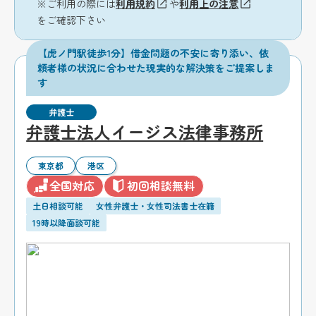
※ご利用の際には
利用規約
や
利用上の注意
をご確認下さい
【虎ノ門駅徒歩1分】借金問題の不安に寄り添い、依
頼者様の状況に合わせた現実的な解決策をご提案しま
す
弁護士
弁護士法人イージス法律事務所
東京都
港区
全国対応
初回相談無料
土日相談可能
女性弁護士・女性司法書士在籍
19時以降面談可能