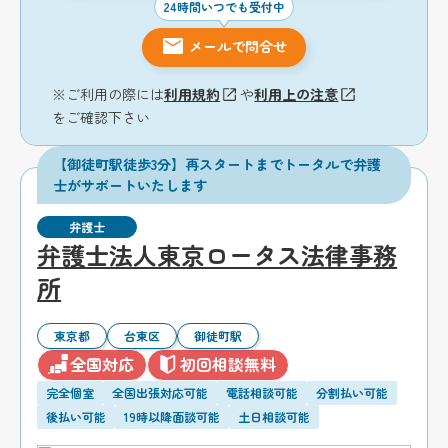
24時間いつでも受付中
メールで問合せ
※ご利用の際には
利用規約
や
利用上の注意
をご確認下さい
【御徒町駅徒歩3分】再スタートまでトータルで弁護
士がサポートいたします
弁護士
弁護士法人東京ロータス法律事務
所
東京都
台東区
御徒町駅
全国対応
初回相談無料
完全個室
全国出張対応可能
電話相談可能
分割払い可能
後払い可能
19時以降面談可能
土日相談可能