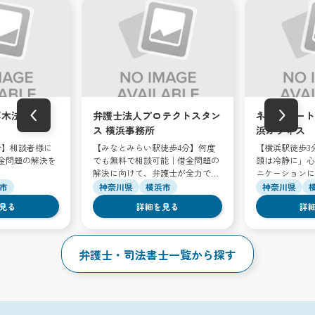
‹
›
厚木法律事務
弁護士法人プロテクトスタン
ネクスパート
ス 横浜事務所
浜オフィス
分】相談者様に
【みなとみらい駅徒歩4分】何度
【横浜駅徒歩3
金問題の解決を
でも無料で相談可能｜借金問題の
頭は冷静に」心
解決に向けて、弁護士が全力で取
ニケーションに
り組みます
市
神奈川県
横浜市
神奈川県
見る
詳細を見る
詳
弁護士・司法書士一覧から探す