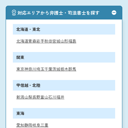
対応エリアから弁護士・司法書士を探す
北海道・東北
北海道
青森
岩手
秋田
宮城
山形
福島
関東
東京
神奈川
埼玉
千葉
茨城
栃木
群馬
甲信越・北陸
新潟
山梨
長野
富山
石川
福井
東海
愛知
静岡
岐阜
三重