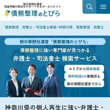
朝日新聞社運営
借金問題の解決をサポートするポータルサイト
>
債務整理 弁護士・司法書士検索
神奈川県 債務整理 弁護士・
朝日新聞社運営「債務整理のとびら」
債務整理
に強い専門家が見つかる
弁護士・司法書士
検索サービス
エリアから
簡単検索
無料相談OK
事務所も
朝日新聞社運営で
安心
神奈川県の個人再生に強い弁護士・