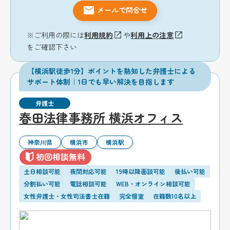
メールで問合せ
※ご利用の際には
利用規約
や
利用上の注意
をご確認下さい
【横浜駅徒歩1分】ポイントを熟知した弁護士による
サポート体制｜1日でも早い解決を目指します
弁護士
春田法律事務所 横浜オフィス
神奈川県
横浜市
横浜駅
初回相談無料
土日相談可能
夜間対応可能
19時以降面談可能
後払い可能
分割払い可能
電話相談可能
WEB・オンライン相談可能
女性弁護士・女性司法書士在籍
完全個室
在籍数10名以上