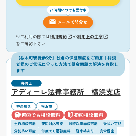
24時間いつでも受付中
メールで問合せ
※ご利用の際には
利用規約
や
利用上の注意
をご確認下さい
【桜木町駅徒歩5分】独自の保証制度をご用意｜相談
者様のご状況に合った方法で借金問題の解決を目指し
ます
弁護士
アディーレ法律事務所 横浜支店
神奈川県
横浜市
何回でも相談無料
初回相談無料
土日相談可能
夜間対応可能
19時以降面談可能
後払い可能
分割払い可能
何度でも面談無料
駐車場あり
完全個室