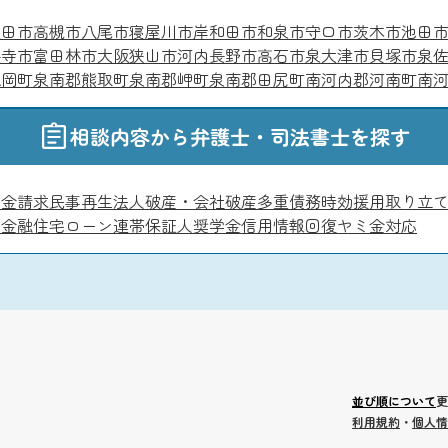
吹田市
高槻市
八尾市
寝屋川市
岸和田市
和泉市
守口市
茨木市
池田
井寺市
富田林市
大阪狭山市
河内長野市
高石市
泉大津市
貝塚市
泉
忠岡町
泉南郡熊取町
泉南郡岬町
泉南郡田尻町
南河内郡河南町
南
相談内容から弁護士・司法書士を探す
い金請求
民事再生
法人破産・会社破産
多重債務
時効援用
取り立
者金融
住宅ローン
連帯保証人
奨学金
信用情報回復
ヤミ金対応
並び順について
更
利用規約
・
個人情