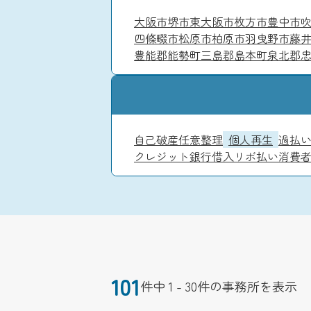
大阪市
堺市
東大阪市
枚方市
豊中市
四條畷市
松原市
柏原市
羽曳野市
藤
豊能郡能勢町
三島郡島本町
泉北郡
自己破産
任意整理
個人再生
過払
クレジット
銀行借入
リボ払い
消費
101
件中 1 - 30件の事務所を表示