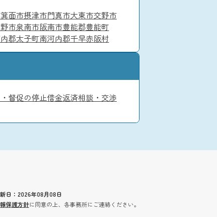
市
箕面市
摂津市
門真市
大東市
交野市
佐野市
泉南市
阪南市
豊能郡豊能町
河内郡太子町
南河内郡千早赤阪村
て・督促の停止
借金返済相談・交渉
新日：2026年08月08日
報保護方針
に同意の上、各事務所にご連絡ください。