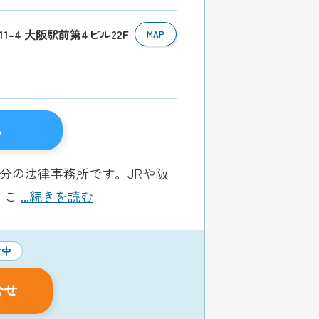
11-4 大阪駅前第4ビル22F
MAP
る
分の法律事務所です。JRや阪
くこ
...続きを読む
付中
合せ