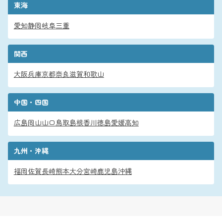
東海
愛知
静岡
岐阜
三重
関西
大阪
兵庫
京都
奈良
滋賀
和歌山
中国・四国
広島
岡山
山口
鳥取
島根
香川
徳島
愛媛
高知
九州・沖縄
福岡
佐賀
長崎
熊本
大分
宮崎
鹿児島
沖縄