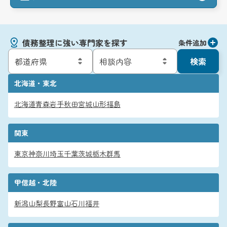
債務整理に強い専門家を探す
条件追加
検索
北海道・東北
北海道
青森
岩手
秋田
宮城
山形
福島
関東
東京
神奈川
埼玉
千葉
茨城
栃木
群馬
甲信越・北陸
新潟
山梨
長野
富山
石川
福井