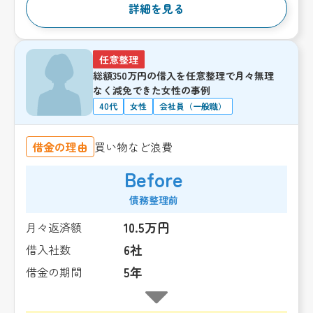
詳細を見る
任意整理
総額350万円の借入を任意整理で月々無理
なく減免できた女性の事例
40代
女性
会社員（一般職）
借金の理由
買い物など浪費
Before
債務整理前
10.5万円
月々返済額
6社
借入社数
5年
借金の期間