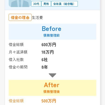
30代
男性
会社員（総合職）
借金の理由
生活費
Before
債務整理前
600万円
借金総額
18万円
月々返済額
6社
借入社数
8年
借金の期間
After
債務整理後
500万円
借金総額