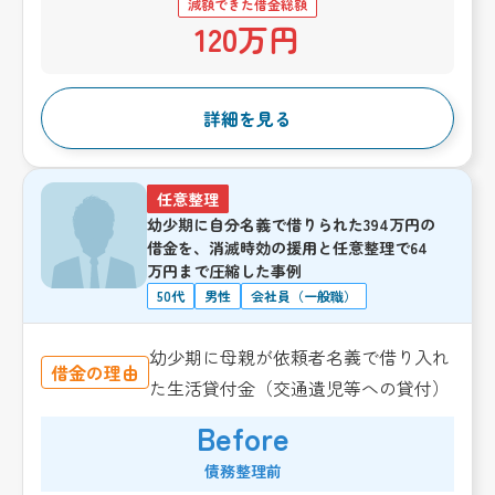
減額できた借金総額
120万円
詳細を見る
任意整理
幼少期に自分名義で借りられた394万円の
借金を、消滅時効の援用と任意整理で64
万円まで圧縮した事例
50代
男性
会社員（一般職）
幼少期に母親が依頼者名義で借り入れ
借金の理由
た生活貸付金（交通遺児等への貸付）
Before
債務整理前