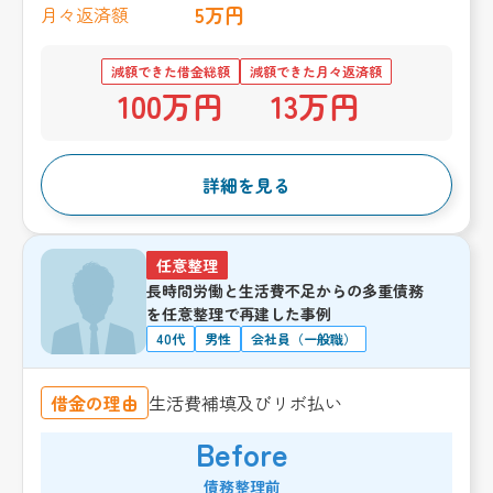
5万円
月々返済額
減額できた借金総額
減額できた月々返済額
100万円
13万円
詳細を見る
任意整理
長時間労働と生活費不足からの多重債務
を任意整理で再建した事例
40代
男性
会社員（一般職）
借金の理由
生活費補填及びリボ払い
Before
債務整理前