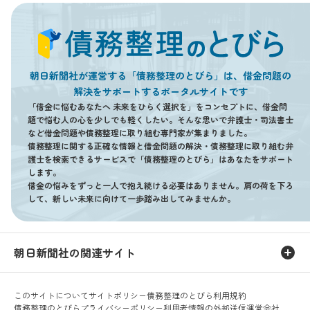
朝日新聞社が運営する「債務整理のとびら」は、借金問題の
解決をサポートするポータルサイトです
「借金に悩むあなたへ 未来をひらく選択を」をコンセプトに、借金問
題で悩む人の心を少しでも軽くしたい。そんな思いで弁護士・司法書士
など借金問題や債務整理に取り組む専門家が集まりました。
債務整理に関する正確な情報と借金問題の解決・債務整理に取り組む弁
護士を検索できるサービスで「債務整理のとびら」はあなたをサポート
します。
借金の悩みをずっと一人で抱え続ける必要はありません。肩の荷を下ろ
して、新しい未来に向けて一歩踏み出してみませんか。
朝日新聞社の関連サイト
このサイトについて
サイトポリシー
債務整理のとびら利用規約
債務整理のとびらプライバシーポリシー
利用者情報の外部送信
運営会社