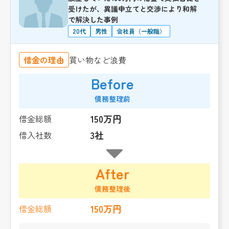
受けたが、異議申立てと交渉により和解
で解決した事例
20代
男性
会社員（一般職）
借金の理由
買い物など浪費
Before
債務整理前
150万円
借金総額
3社
借入社数
After
債務整理後
150万円
借金総額