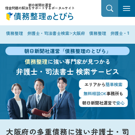
朝日新聞社運営
借金問題の解決をサポートするポータルサイト
>
債務整理 弁護士・司法書士検索
大阪府 債務整理 弁護士・司
朝日新聞社運営「債務整理のとびら」
債務整理
に強い専門家が見つかる
弁護士・司法書士
検索サービス
エリアから
簡単検索
無料相談OK
事務所も
朝日新聞社運営で
安心
大阪府の多重債務に強い弁護士・司