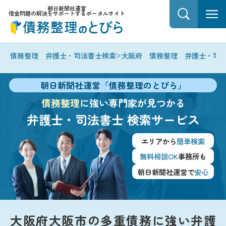
朝日新聞社運営
借金問題の解決をサポートするポータルサイト
>
債務整理 弁護士・司法書士検索
大阪府 債務整理 弁護士・司
朝日新聞社運営「債務整理のとびら」
債務整理
に強い専門家が見つかる
弁護士・司法書士
検索サービス
エリアから
簡単検索
無料相談OK
事務所も
朝日新聞社運営で
安心
大阪府大阪市の多重債務に強い弁護