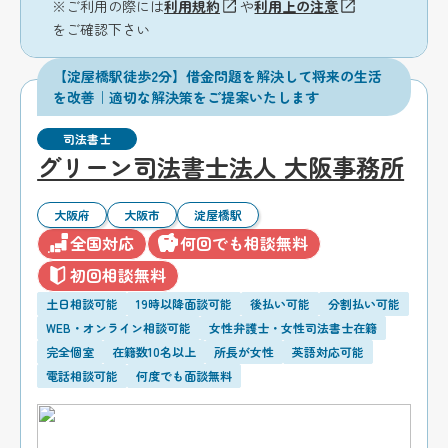
※ご利用の際には
利用規約
や
利用上の注意
をご確認下さい
【淀屋橋駅徒歩2分】借金問題を解決して将来の生活
を改善｜適切な解決策をご提案いたします
司法書士
グリーン司法書士法人 大阪事務所
大阪府
大阪市
淀屋橋駅
全国対応
何回でも相談無料
初回相談無料
土日相談可能
19時以降面談可能
後払い可能
分割払い可能
WEB・オンライン相談可能
女性弁護士・女性司法書士在籍
完全個室
在籍数10名以上
所長が女性
英語対応可能
電話相談可能
何度でも面談無料