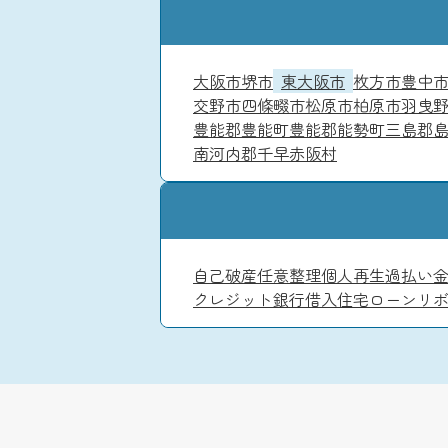
大阪市
堺市
東大阪市
枚方市
豊中
交野市
四條畷市
松原市
柏原市
羽曳
豊能郡豊能町
豊能郡能勢町
三島郡
南河内郡千早赤阪村
自己破産
任意整理
個人再生
過払い
クレジット
銀行借入
住宅ローン
リ