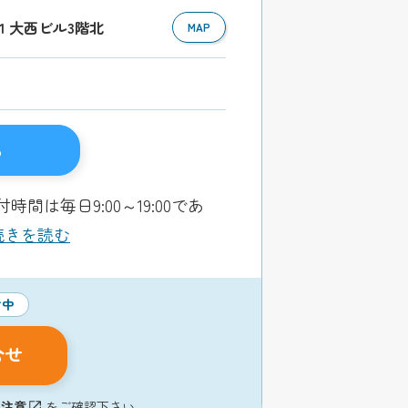
-1 大西ビル3階北
MAP
る
毎日9:00～19:00であ
..続きを読む
付中
合せ
の注意
をご確認下さい