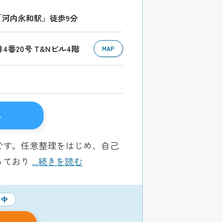
R「河内永和駅」徒歩9分
目4番20号 T&Nビル4階
MAP
る
です。任意整理をはじめ、自己
っており
...続きを読む
付中