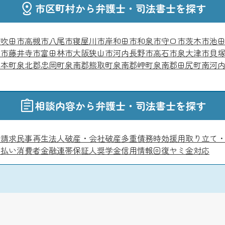
市区町村から弁護士・司法書士を探す
市
吹田市
高槻市
八尾市
寝屋川市
岸和田市
和泉市
守口市
茨木市
池
野市
藤井寺市
富田林市
大阪狭山市
河内長野市
高石市
泉大津市
貝
島本町
泉北郡忠岡町
泉南郡熊取町
泉南郡岬町
泉南郡田尻町
南河
相談内容から弁護士・司法書士を探す
金請求
民事再生
法人破産・会社破産
多重債務
時効援用
取り立て
ボ払い
消費者金融
連帯保証人
奨学金
信用情報回復
ヤミ金対応