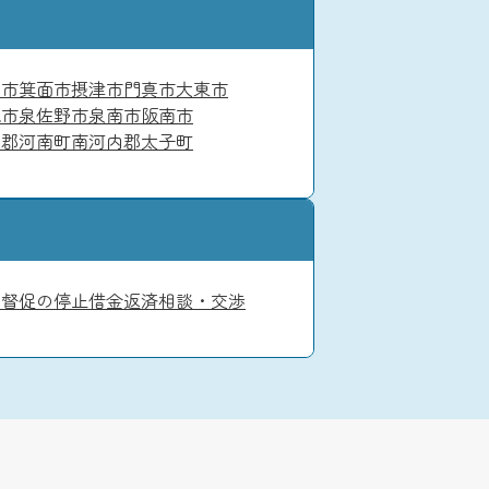
田市
箕面市
摂津市
門真市
大東市
塚市
泉佐野市
泉南市
阪南市
内郡河南町
南河内郡太子町
・督促の停止
借金返済相談・交渉