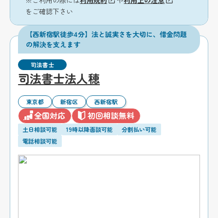
※ご利用の際には
利用規約
や
利用上の注意
をご確認下さい
【西新宿駅徒歩4分】法と誠実さを大切に、借金問題
の解決を支えます
司法書士
司法書士法人穂
東京都
新宿区
西新宿駅
全国対応
初回相談無料
土日相談可能
19時以降面談可能
分割払い可能
電話相談可能