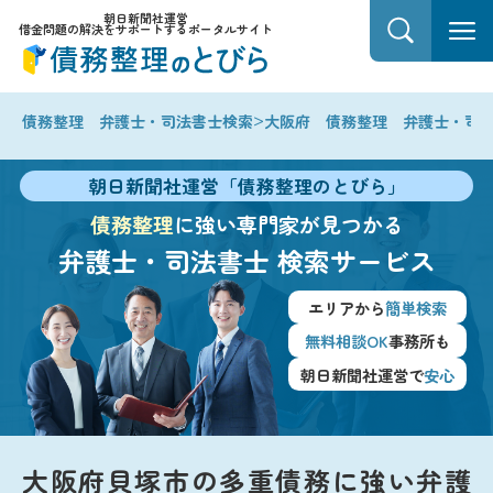
朝日新聞社運営
借金問題の解決をサポートするポータルサイト
>
債務整理 弁護士・司法書士検索
大阪府 債務整理 弁護士・司
朝日新聞社運営「債務整理のとびら」
債務整理
に強い専門家が見つかる
弁護士・司法書士
検索サービス
エリアから
簡単検索
無料相談OK
事務所も
朝日新聞社運営で
安心
大阪府貝塚市の多重債務に強い弁護