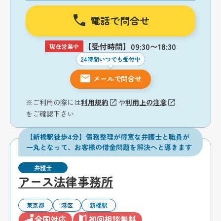
電話で問合せ
【受付時間】09:30〜18:30
現在営業中
24時間いつでも受付中
メールで問合せ
※ご利用の際には
利用規約
や
利用上の注意
をご確認下さい
【新橋駅徒歩4分】債務整理が得意な弁護士と職員が
一丸となって、お客様の借金問題を解決へと導きます
弁護士
アース法律事務所
東京都
港区
新橋駅
全国対応
初回相談無料