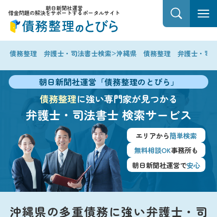
朝日新聞社運営
借金問題の解決をサポートするポータルサイト
>
債務整理 弁護士・司法書士検索
沖縄県 債務整理 弁護士・司
朝日新聞社運営「債務整理のとびら」
債務整理
に強い専門家が見つかる
弁護士・司法書士
検索サービス
エリアから
簡単検索
無料相談OK
事務所も
朝日新聞社運営で
安心
沖縄県の多重債務に強い弁護士・司