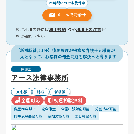
24時間いつでも受付中
メールで問合せ
※ご利用の際には
利用規約
や
利用上の注意
をご確認下さい
【新橋駅徒歩4分】債務整理が得意な弁護士と職員が
一丸となって、お客様の借金問題を解決へと導きます
弁護士
アース法律事務所
東京都
港区
新橋駅
全国対応
初回相談無料
職歴20年以上
完全個室
全国出張対応可能
分割払い可能
19時以降面談可能
夜間対応可能
土日相談可能