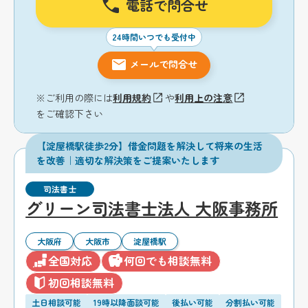
電話で問合せ
24時間いつでも受付中
メールで問合せ
※ご利用の際には
利用規約
や
利用上の注意
をご確認下さい
【淀屋橋駅徒歩2分】借金問題を解決して将来の生活
を改善｜適切な解決策をご提案いたします
司法書士
グリーン司法書士法人 大阪事務所
大阪府
大阪市
淀屋橋駅
全国対応
何回でも相談無料
初回相談無料
土日相談可能
19時以降面談可能
後払い可能
分割払い可能