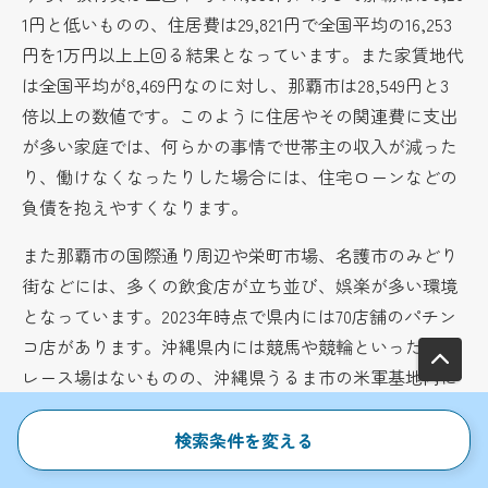
1円と低いものの、住居費は29,821円で全国平均の16,253
円を1万円以上上回る結果となっています。また家賃地代
は全国平均が8,469円なのに対し、那覇市は28,549円と3
倍以上の数値です。このように住居やその関連費に支出
が多い家庭では、何らかの事情で世帯主の収入が減った
り、働けなくなったりした場合には、住宅ローンなどの
負債を抱えやすくなります。
また那覇市の国際通り周辺や栄町市場、名護市のみどり
街などには、多くの飲食店が立ち並び、娯楽が多い環境
となっています。2023年時点で県内には70店舗のパチン
コ店があります。沖縄県内には競馬や競輪といった公営
レース場はないものの、沖縄県うるま市の米軍基地内に
ある「TAIYO GOLF CLUB」内にはスロットマシーンが並
ぶカジノエリアがあります。自己破産における負債原因
検索条件を変える
の一位は「生活苦・低所得」ですが、「ギャンブル」