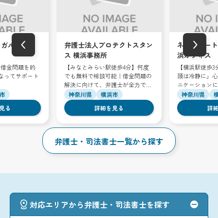
‹
›
ーガル総合法
弁護士法人プロテクトスタン
ネクスパート
ス 横浜事務所
浜オフィス
】借金問題を的
【みなとみらい駅徒歩4分】何度
【横浜駅徒歩3
なってサポート
でも無料で相談可能｜借金問題の
頭は冷静に」心
解決に向けて、弁護士が全力で取
ニケーションに
り組みます
市
神奈川県
横浜市
神奈川県
見る
詳細を見る
詳
弁護士・司法書士一覧から探す
対応エリアから弁護士・司法書士を探す