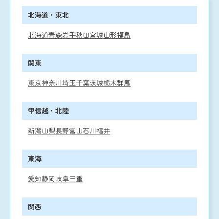
北海道・東北
北海道
青森
岩手
秋田
宮城
山形
福島
関東
東京
神奈川
埼玉
千葉
茨城
栃木
群馬
甲信越・北陸
新潟
山梨
長野
富山
石川
福井
東海
愛知
静岡
岐阜
三重
関西