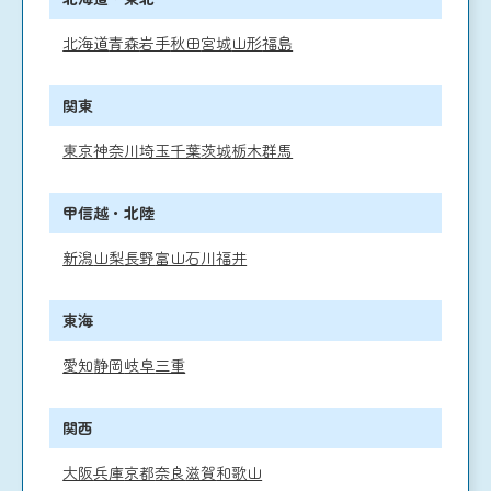
北海道
青森
岩手
秋田
宮城
山形
福島
関東
東京
神奈川
埼玉
千葉
茨城
栃木
群馬
甲信越・北陸
新潟
山梨
長野
富山
石川
福井
東海
愛知
静岡
岐阜
三重
関西
大阪
兵庫
京都
奈良
滋賀
和歌山