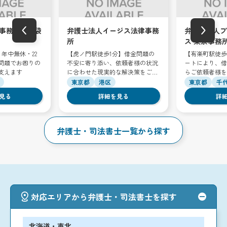
‹
›
事務所 池袋
弁護士法人イージス法律事務
弁護士法人プ
所
ス 東京事務
年中無休・22
【虎ノ門駅徒歩1分】借金問題の
【有楽町駅徒歩
問題でお困りの
不安に寄り添い、依頼者様の状況
ートにより、借
支えます
に合わせた現実的な解決策をご提
らご依頼者様を
案します
東京都
港区
東京都
千
見る
詳細を見る
詳
弁護士・司法書士一覧から探す
対応エリアから弁護士・司法書士を探す
北海道・東北