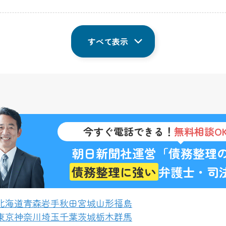
すべて表示
今すぐ電話できる！
無料相談O
朝日新聞社運営「債務整理
債務整理に強い
弁護士・司
北海道
青森
岩手
秋田
宮城
山形
福島
東京
神奈川
埼玉
千葉
茨城
栃木
群馬