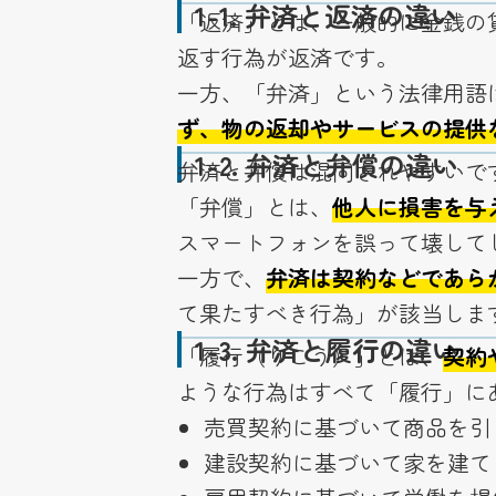
1-1.
弁済と返済の違い
「返済」とは、一般的に金銭の
返す行為が返済です。
一方、「弁済」という法律用語
ず、物の返却やサービスの提供
1-2.
弁済と弁償の違い
弁済と弁償は混同されやすいで
「弁償」とは、
他人に損害を与
スマートフォンを誤って壊して
一方で、
弁済は契約などであら
て果たすべき行為」が該当しま
1-3.
弁済と履行の違い
「履行（りこう）」とは、
契約
ような行為はすべて「履行」に
売買契約に基づいて商品を引
建設契約に基づいて家を建て