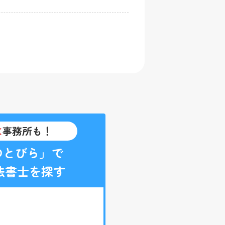
K
事務所も！
のとびら」で
法書士を探す