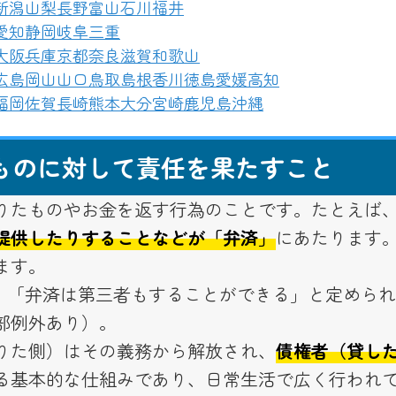
新潟
山梨
長野
富山
石川
福井
愛知
静岡
岐阜
三重
大阪
兵庫
京都
奈良
滋賀
和歌山
広島
岡山
山口
鳥取
島根
香川
徳島
愛媛
高知
福岡
佐賀
長崎
熊本
大分
宮崎
鹿児島
沖縄
ものに対して責任を果たすこと
りたものやお金を返す行為のことです。たとえば
提供したりすることなどが「弁済」
にあたります
ます。
は、「弁済は第三者もすることができる」と定めら
部例外あり）。
りた側）はその義務から解放され、
債権者（貸し
る基本的な仕組みであり、日常生活で広く行われ