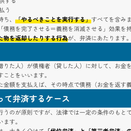
供する
払う
持ち、
「やるべきことを実行する」
すべてを含み
「債務を完了させる＝義務を消滅させる」効果を
た物を返却したりする行為
が、弁済にあたります
借りた人）が債権者（貸した人）に対して、お金
すことをいいます。
た金額を支払えば、その時点で債務（お金を返す
って弁済するケース
行うのが原則ですが、法律では一定の条件のもと
います。
は、大きく分けて
「代位弁済」と「第三者弁済」の