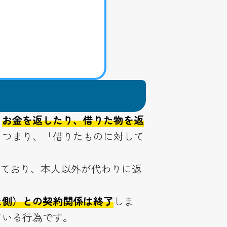
、
お金を返したり、借りた物を返
。つまり、「借りたものに対して
れており、本人以外が代わりに返
た側）との契約関係は終了
しま
ている行為です。