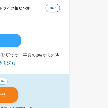
メットライフ柏ビル3F
MAP
る
務所です。平日の9時から21時
.続きを読む
付中
合せ