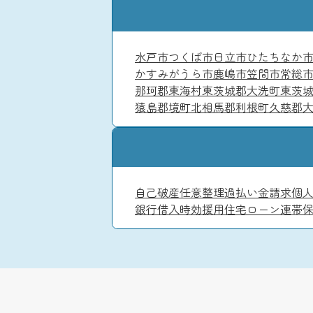
水戸市
つくば市
日立市
ひたちなか
かすみがうら市
鹿嶋市
笠間市
常総
那珂郡東海村
東茨城郡大洗町
東茨
猿島郡境町
北相馬郡利根町
久慈郡
自己破産
任意整理
過払い金請求
個
銀行借入
時効援用
住宅ローン
連帯