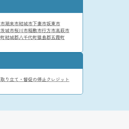
谷市
潮来市
結城市
下妻市
坂東市
北茨城市
桜川市
稲敷市
行方市
高萩市
内町
結城郡八千代町
猿島郡五霞町
務
取り立て・督促の停止
クレジット