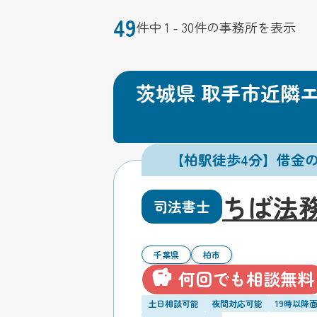
49
件中 1 - 30件の事務所を表示
茨城県 取手市近隣
【柏駅徒歩4分】借金
ちば法
司法書士
千葉県
柏市
何回でも相談無料
土日相談可能
夜間対応可能
19時以降