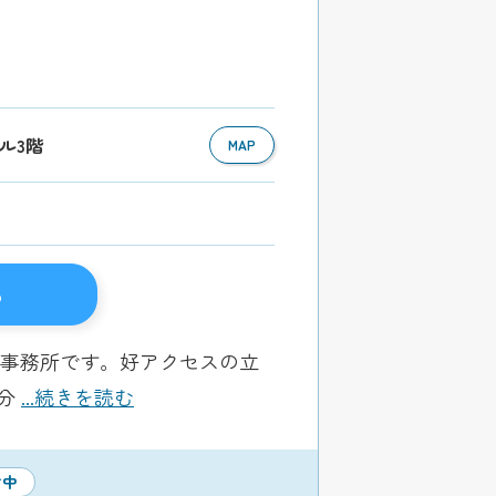
ビル3階
MAP
る
士事務所です。好アクセスの立
0分
...続きを読む
付中