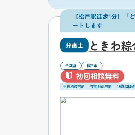
【松戸駅徒歩1分】「
ートします
ときわ綜
弁護士
千葉県
松戸市
初回相談無料
土日相談可能
夜間対応可能
19時以降