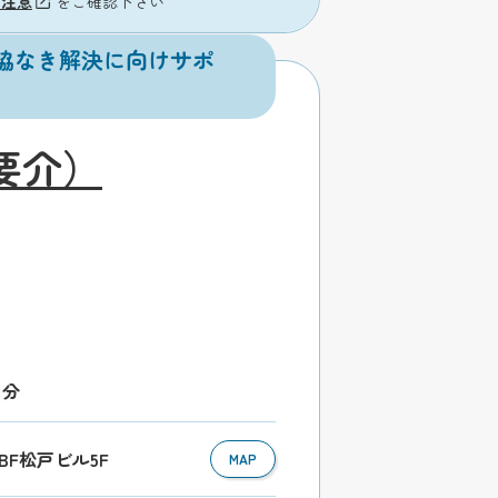
の注意
をご確認下さい
協なき解決に向けサポ
要介）
1分
NBF松戸ビル5F
MAP