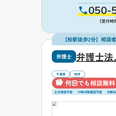
050-
【受付時間】
【柏駅徒歩2分】相談
弁護士法
弁護士
千葉県
柏市
何回でも相談無料
土日相談可能
19時以降面談可能
分割