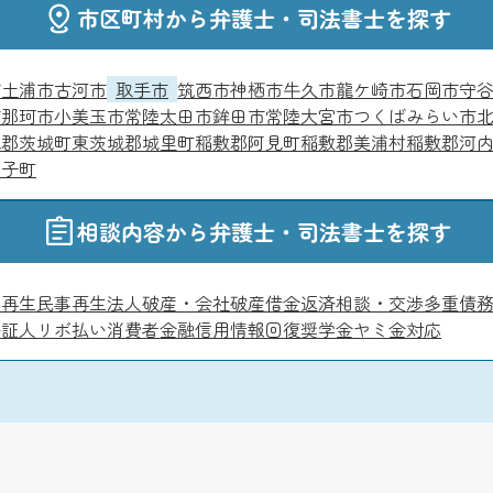
市区町村から弁護士・司法書士を探す
市
土浦市
古河市
取手市
筑西市
神栖市
牛久市
龍ケ崎市
石岡市
守
市
那珂市
小美玉市
常陸太田市
鉾田市
常陸大宮市
つくばみらい市
城郡茨城町
東茨城郡城里町
稲敷郡阿見町
稲敷郡美浦村
稲敷郡河
大子町
相談内容から弁護士・司法書士を探す
人再生
民事再生
法人破産・会社破産
借金返済相談・交渉
多重債
保証人
リボ払い
消費者金融
信用情報回復
奨学金
ヤミ金対応