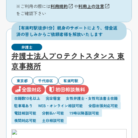
※ご利用の際には
利用規約
や
利用上の注意
をご確認下さい
【有楽町駅徒歩1分】親身のサポートにより、借金返
済の苦しみからご依頼者様を解放いたします
弁護士
弁護士法人プロテクトスタンス 東
京事務所
東京都
千代田区
有楽町駅
全国対応
初回相談無料
在籍数10名以上
完全個室
女性弁護士・女性司法書士在籍
駐車場あり
WEB・オンライン相談可能
全国出張対応可能
電話相談可能
分割払い可能
19時以降面談可能
夜間対応可能
土日相談可能