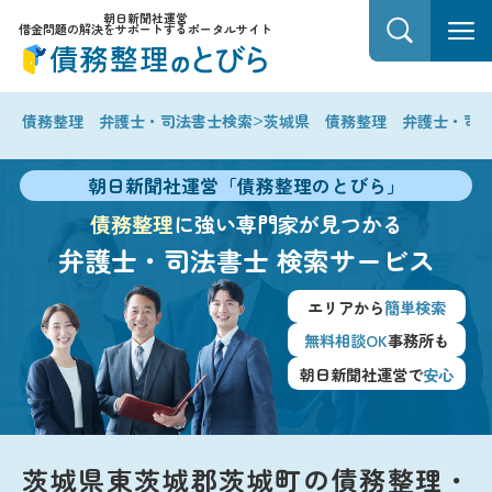
朝日新聞社運営
借金問題の解決をサポートするポータルサイト
>
債務整理 弁護士・司法書士検索
茨城県 債務整理 弁護士・司
朝日新聞社運営「債務整理のとびら」
債務整理
に強い専門家が見つかる
弁護士・司法書士
検索サービス
エリアから
簡単検索
無料相談OK
事務所も
朝日新聞社運営で
安心
茨城県東茨城郡茨城町の債務整理・