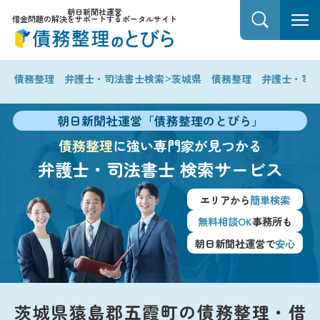
朝日新聞社運営
借金問題の解決をサポートするポータルサイト
>
債務整理 弁護士・司法書士検索
茨城県 債務整理 弁護士・司
朝日新聞社運営「債務整理のとびら」
債務整理
に強い専門家が見つかる
弁護士・司法書士
検索サービス
エリアから
簡単検索
無料相談OK
事務所も
朝日新聞社運営で
安心
茨城県猿島郡五霞町の債務整理・借