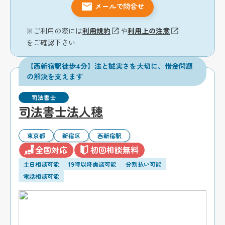
メールで問合せ
※ご利用の際には
利用規約
や
利用上の注意
をご確認下さい
【西新宿駅徒歩4分】法と誠実さを大切に、借金問題
の解決を支えます
司法書士
司法書士法人穂
東京都
新宿区
西新宿駅
全国対応
初回相談無料
土日相談可能
19時以降面談可能
分割払い可能
電話相談可能