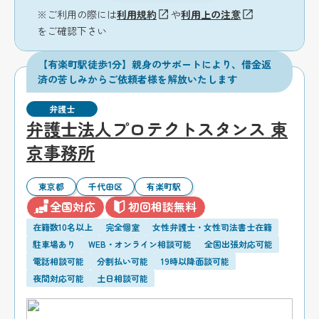
※ご利用の際には
利用規約
や
利用上の注意
をご確認下さい
【有楽町駅徒歩1分】親身のサポートにより、借金返
済の苦しみからご依頼者様を解放いたします
弁護士
弁護士法人プロテクトスタンス 東
京事務所
東京都
千代田区
有楽町駅
全国対応
初回相談無料
在籍数10名以上
完全個室
女性弁護士・女性司法書士在籍
駐車場あり
WEB・オンライン相談可能
全国出張対応可能
電話相談可能
分割払い可能
19時以降面談可能
夜間対応可能
土日相談可能