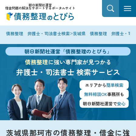
朝日新聞社運営
借金問題の解決をサポートするポータルサイト
>
債務整理 弁護士・司法書士検索
茨城県 債務整理 弁護士・司
朝日新聞社運営「債務整理のとびら」
債務整理
に強い専門家が見つかる
弁護士・司法書士
検索サービス
エリアから
簡単検索
無料相談OK
事務所も
朝日新聞社運営で
安心
茨城県那珂市の債務整理・借金に強