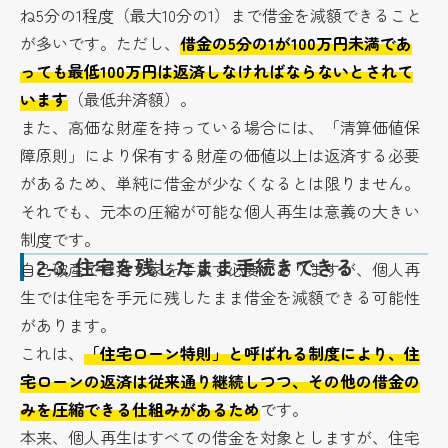
ね5分の1程度（最大10分の1）まで借金を減額できること
が多いです。ただし、
借金の5分の1が100万円未満であ
っても最低100万円は返済しなければならないとされて
います
（最低弁済額）。
また、高価な財産を持っている場合には、「清算価値保
障原則」により保有する財産の価値以上は返済する必要
があるため、単純に借金が少なくなるとは限りません。
それでも、元本の圧縮が可能な個人再生は意義の大きい
制度です。
2-3.
住宅を残したまま手続きできる
自己破産では持ち家を手放す必要がありますが、個人再
生では住宅を手元に残したまま借金を減額できる可能性
があります。
これは、
「住宅ローン特則」と呼ばれる制度により、住
宅ローンの返済は従来通り継続しつつ、その他の借金の
みを圧縮できる仕組みがあるため
です。
本来、個人再生はすべての借金を対象としますが、住宅