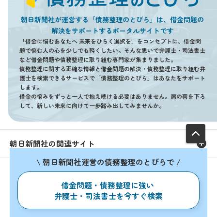
朝日新聞社が運営する「債務整理のとびら」は、借金問題の
解決をサポートするポータルサイトです
「借金に悩むあなたへ 未来をひらく選択を」をコンセプトに、借金問
題で悩む人の心を少しでも軽くしたい。そんな思いで弁護士・司法書士
など借金問題や債務整理に取り組む専門家が集まりました。
債務整理に関する正確な情報と借金問題の解決・債務整理に取り組む弁
護士を検索できるサービスで「債務整理のとびら」はあなたをサポート
します。
借金の悩みをずっと一人で抱え続ける必要はありません。肩の荷を下ろ
して、新しい未来に向けて一歩踏み出してみませんか。
朝日新聞社の関連サイト
\ 朝日新聞社運営の債務整理のとびらで /
このサイトについて
サイトポリシー
債務整理のとびら利用規約
債務整理のとびらプライバシーポリシー
利用者情報の外部送信
運営会社
借金問題・債務整理に強い
広告ガイド
お問い合わせ
弁護士・司法書士を今すぐ検索