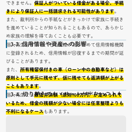
できません。
保証人がついている借金がある場合、手続
きにより保証人に一括請求される可能性があります
。
また、裁判所からの手紙などがきっかけで家族に手続き
を進めていることが知られることもあるので、あらかじ
め家族の理解を得ておくことも必要です。
3-3.
信用情報や資産への影響
個人再生をすると、その情報があらためて信用情報機関
に登録されるため、信用情報が回復するまでの期間が延
びることがあります。
また、
所有権留保付きの車（ローン中の自動車など）は
原則として手元に残せず、仮に残せても返済額が上がる
こともあります
。
3-4.
切り替えてもメリットが出ないことも
個人再生では
最低弁済額（原則100万円）が定められて
いるため、借金の残額が少ない場合には任意整理よりも
不利になるケース
もあります。