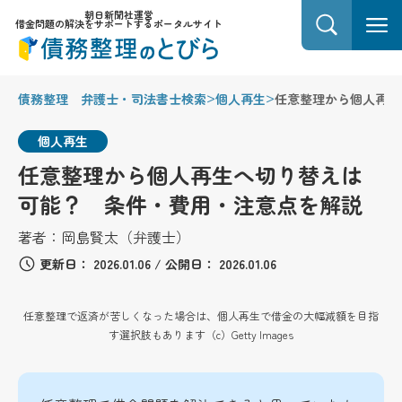
朝日新聞社運営
借金問題の解決をサポートするポータルサイト
>
>
債務整理 弁護士・司法書士検索
個人再生
任意整理から個人再生
個人再生
任意整理から個人再生へ切り替えは
可能？ 条件・費用・注意点を解説
著者：
岡島賢太（弁護士）
更新日：
2026.01.06
/
公開日：
2026.01.06
任意整理で返済が苦しくなった場合は、個人再生で借金の大幅減額を目指
す選択肢もあります（c）Getty Images