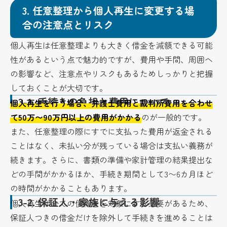
3.
任意整理から個人再生に変更する場
合の注意点とリスク
個人再生は任意整理よりも大きく借金を減額できる可能
性があるという点で魅力的ですが、費用や手間、周囲へ
の影響など、注意点やリスクもあるためしっかりと把握
しておくことが大切です。
3-1.
手続きの負担と費用について
個人再生を行う場合、弁護士費用と裁判所費用を合わせ
て50万〜90万円以上の費用がかかる
のが一般的です。
また、任意整理の際にすでに支払った費用が返金される
ことはなく、未払い分が残っている場合は支払い義務が
続きます。さらに、書類の準備や家計管理の結果提出な
どの手間がかかるほか、手続き期間として3〜6カ月ほど
の時間がかかることもあります。
3-2.
保証人・家族に与える影響
個人再生は全ての債権者を対象にする必要があるため、
保証人つきの借金だけを除外して手続きを進めることは