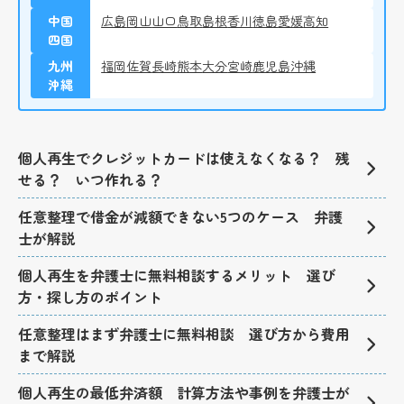
中国
広島
岡山
山口
鳥取
島根
香川
徳島
愛媛
高知
四国
九州
福岡
佐賀
長崎
熊本
大分
宮崎
鹿児島
沖縄
沖縄
個人再生でクレジットカードは使えなくなる？ 残
せる？ いつ作れる？
任意整理で借金が減額できない5つのケース 弁護
士が解説
個人再生を弁護士に無料相談するメリット 選び
方・探し方のポイント
任意整理はまず弁護士に無料相談 選び方から費用
まで解説
個人再生の最低弁済額 計算方法や事例を弁護士が