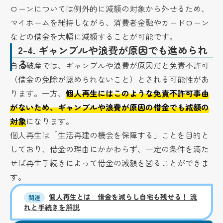
ローンについては例外的に減額の対象から外せるため、
マイホームを維持しながら、消費者金融やカードローン
などの借金を大幅に減額することが可能です。
2-4.
ギャンブルや浪費が原因でも進められ
る
自己破産では、ギャンブルや浪費が原因だと免責不許可
（借金の免除が認められないこと）とされる可能性があ
ります。一方、
個人再生にはこのような免責不許可事由
がないため、ギャンブルや浪費が原因の借金でも減額の
対象
になります。
個人再生は「生活再建の機会を保障する」ことを目的と
しており、借金の理由にかかわらず、一定の条件を満た
せば再生手続きによって借金の減額を図ることができま
す。
個人再生とは 借金を減らし自宅も残せる！ 流
関連
れと手続きを解説