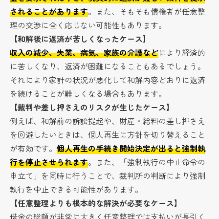
されることがあります
。また、そもそも債権者が任意整
理の交渉に全く応じない可能性もあります。
【和解後に返済が苦しくなったケース】
収入の減少、失業、病気、家族の介護など
により経済的
に苦しくなり、返済が困難になることもあるでしょう。
それにより家計の状況が悪化して和解内容どおりに返済
を続けることが難しくなる場合もあります。
【裁判や差し押さえのリスクが生じたケース】
例えば、和解前の訴訟提起や、財産・給料の差し押さえ
を回避したいときは、個人再生に方針を切り替えること
が有効です。
個人再生の手続き開始決定が出ると強制執
行を停止させられます
。また、「強制執行の中止命令の
申立て」を同時に行うことで、裁判所の判断により強制
執行を中止できる可能性があります。
【任意整理よりも根本的な解決が必要なケース】
借金の総額が非常に大きく任意整理では支払いが長引く