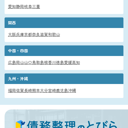
愛知
静岡
岐阜
三重
関西
大阪
兵庫
京都
奈良
滋賀
和歌山
中国・四国
広島
岡山
山口
鳥取
島根
香川
徳島
愛媛
高知
九州・沖縄
福岡
佐賀
長崎
熊本
大分
宮崎
鹿児島
沖縄