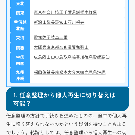
東北
東京
神奈川
埼玉
千葉
茨城
栃木
群馬
関東
甲信越
新潟
山梨
長野
富山
石川
福井
北陸
愛知
静岡
岐阜
三重
東海
大阪
兵庫
京都
奈良
滋賀
和歌山
関西
中国
広島
岡山
山口
鳥取
島根
香川
徳島
愛媛
高知
四国
九州
福岡
佐賀
長崎
熊本
大分
宮崎
鹿児島
沖縄
沖縄
1.
任意整理から個人再生に切り替えは
可能？
任意整理の方針で手続きを進めたものの、途中で個人再
生に切り替えられないのかという疑問を持つこともある
でしょう。結論としては、任意整理から個人再生への切