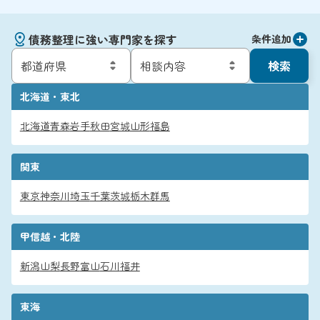
債務整理に強い専門家を探す
条件追加
検索
北海道・東北
北海道
青森
岩手
秋田
宮城
山形
福島
関東
東京
神奈川
埼玉
千葉
茨城
栃木
群馬
甲信越・北陸
新潟
山梨
長野
富山
石川
福井
東海