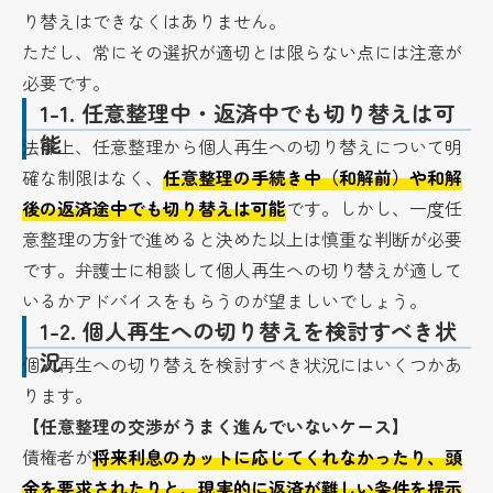
り替えはできなくはありません。
ただし、常にその選択が適切とは限らない点には注意が
必要です。
1-1.
任意整理中・返済中でも切り替えは可
能
法律上、任意整理から個人再生への切り替えについて明
確な制限はなく、
任意整理の手続き中（和解前）や和解
後の返済途中でも切り替えは可能
です。しかし、一度任
意整理の方針で進めると決めた以上は慎重な判断が必要
です。弁護士に相談して個人再生への切り替えが適して
いるかアドバイスをもらうのが望ましいでしょう。
1-2.
個人再生への切り替えを検討すべき状
況
個人再生への切り替えを検討すべき状況にはいくつかあ
ります。
【任意整理の交渉がうまく進んでいないケース】
債権者が
将来利息のカットに応じてくれなかったり、頭
金を要求されたりと、現実的に返済が難しい条件を提示