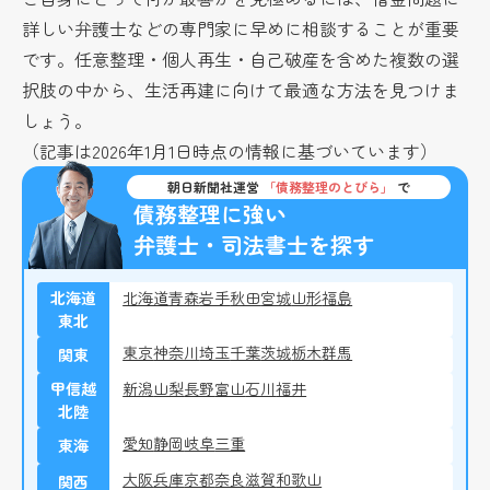
詳しい弁護士などの専門家に早めに相談することが重要
です。任意整理・個人再生・自己破産を含めた複数の選
択肢の中から、生活再建に向けて最適な方法を見つけま
しょう。
（記事は2026年1月1日時点の情報に基づいています）
朝日新聞社運営
「債務整理のとびら」
で
債務整理に強い
弁護士・司法書士を探す
北海道
北海道
青森
岩手
秋田
宮城
山形
福島
東北
東京
神奈川
埼玉
千葉
茨城
栃木
群馬
関東
甲信越
新潟
山梨
長野
富山
石川
福井
北陸
愛知
静岡
岐阜
三重
東海
大阪
兵庫
京都
奈良
滋賀
和歌山
関西