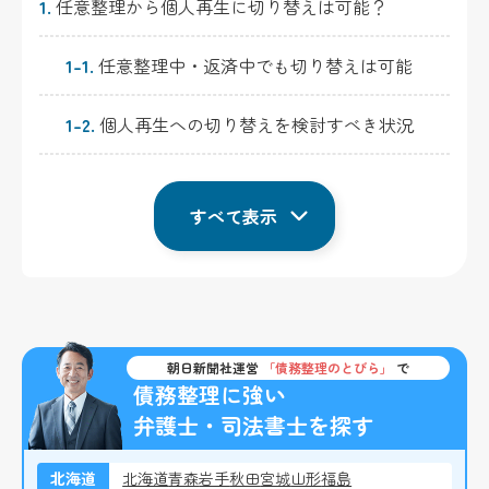
1.
任意整理から個人再生に切り替えは可能？
1-1.
任意整理中・返済中でも切り替えは可能
1-2.
個人再生への切り替えを検討すべき状況
すべて表示
朝日新聞社運営
「債務整理のとびら」
で
債務整理に強い
弁護士・司法書士を探す
北海道
北海道
青森
岩手
秋田
宮城
山形
福島