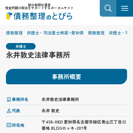
朝日新聞社運営
借金問題の解決をサポートするポータルサイト
>
債務整理 弁護士・司法書士検索
愛知県 債務整理 弁護士・司
弁護士
永井敦史法律事務所
事務所概要
事務所名
永井敦史法律事務所
代表
永井 敦史
〒458-0833 愛知県名古屋市緑区青山三丁目23
所在地
番地 BLDGロッキ-201号