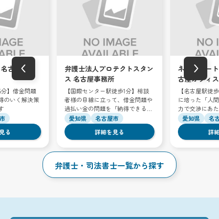
‹
›
 名古屋オフ
弁護士法人プロテクトスタン
ネクスパート
ス 名古屋事務所
古屋オフィス
5分】借金問題
【国際センター駅徒歩1分】相談
【名古屋駅徒歩
得のいく解決策
者様の目線に立って、借金問題や
に培った「人間
す
過払い金の問題を「納得できる解
力で交渉にあた
決」へと導きます
市
愛知県
名古屋市
愛知県
名
見る
詳細を見る
詳
弁護士・司法書士一覧から探す