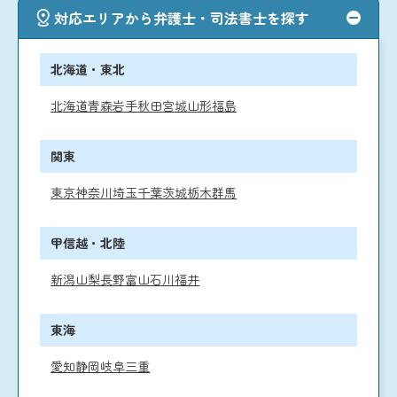
対応エリアから弁護士・司法書士を探す
北海道・東北
北海道
青森
岩手
秋田
宮城
山形
福島
関東
東京
神奈川
埼玉
千葉
茨城
栃木
群馬
甲信越・北陸
新潟
山梨
長野
富山
石川
福井
東海
愛知
静岡
岐阜
三重