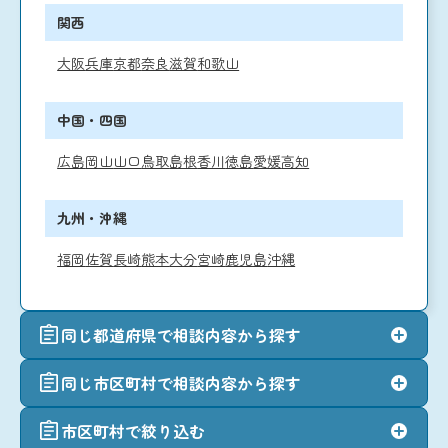
関西
大阪
兵庫
京都
奈良
滋賀
和歌山
中国・四国
広島
岡山
山口
鳥取
島根
香川
徳島
愛媛
高知
九州・沖縄
福岡
佐賀
長崎
熊本
大分
宮崎
鹿児島
沖縄
同じ都道府県で相談内容から探す
同じ市区町村で相談内容から探す
市区町村で絞り込む