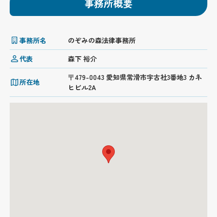
事務所概要
事務所名
のぞみの森法律事務所
代表
森下 裕介
〒479-0043 愛知県常滑市字古社3番地3 カネ
所在地
ヒビル2A