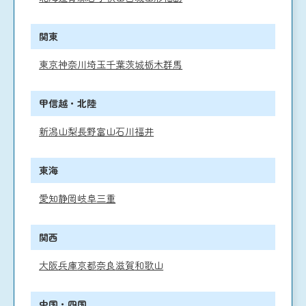
関東
東京
神奈川
埼玉
千葉
茨城
栃木
群馬
甲信越・北陸
新潟
山梨
長野
富山
石川
福井
東海
愛知
静岡
岐阜
三重
関西
大阪
兵庫
京都
奈良
滋賀
和歌山
中国・四国