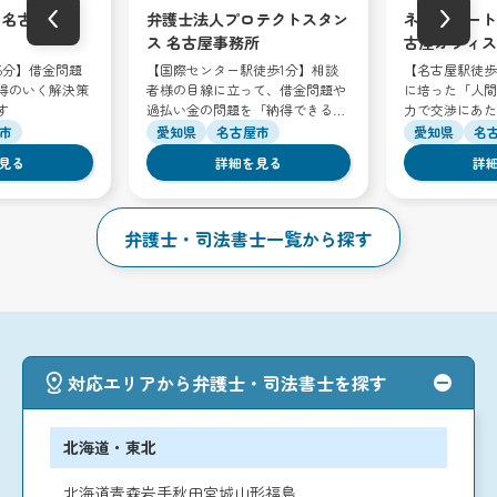
‹
›
 名古屋オフ
弁護士法人プロテクトスタン
ネクスパート
ス 名古屋事務所
古屋オフィス
5分】借金問題
【国際センター駅徒歩1分】相談
【名古屋駅徒歩
得のいく解決策
者様の目線に立って、借金問題や
に培った「人間
す
過払い金の問題を「納得できる解
力で交渉にあた
決」へと導きます
市
愛知県
名古屋市
愛知県
名
見る
詳細を見る
詳
弁護士・司法書士一覧から探す
対応エリアから弁護士・司法書士を探す
北海道・東北
北海道
青森
岩手
秋田
宮城
山形
福島