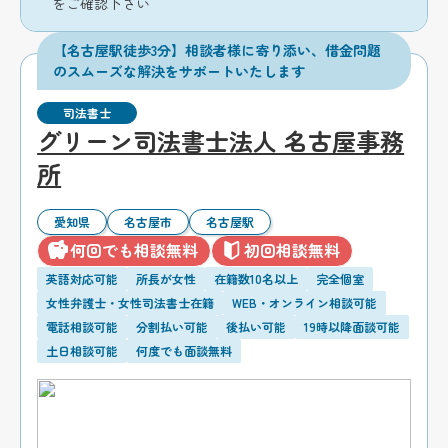
をご確認下さい
【名古屋駅徒歩3分】相談者様に寄り添い、借金問題
のスムーズな解決をサポートいたします
司法書士
グリーン司法書士法人 名古屋事務
所
愛知県
名古屋市
名古屋駅
何回でも相談無料
初回相談無料
英語対応可能
所長が女性
在籍数10名以上
完全個室
女性弁護士・女性司法書士在籍
WEB・オンライン相談可能
電話相談可能
分割払い可能
後払い可能
19時以降面談可能
土日相談可能
何度でも面談無料