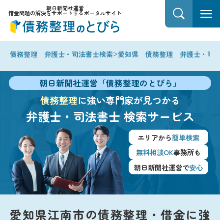
朝日新聞社運営
借金問題の解決をサポートするポータルサイト
>
債務整理 弁護士・司法書士検索
愛知県 債務整理 弁護士・司
朝日新聞社運営「債務整理のとびら」
債務整理
に強い専門家が見つかる
弁護士・司法書士
検索サービス
エリアから
簡単検索
無料相談OK
事務所も
朝日新聞社運営で
安心
愛知県江南市の債務整理・借金に強