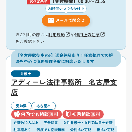
【受付時間】00:00〜23:55
現在営業中
24時間いつでも受付中
メールで問合せ
※ご利用の際には
利用規約
や
利用上の注意
をご確認下さい
【名古屋駅徒歩9分】返金保証あり！任意整理での解
決を中心に債務整理全般に対応いたします
弁護士
アディーレ法律事務所 名古屋支
店
愛知県
名古屋市
何回でも相談無料
初回相談無料
在籍数10名以上
完全個室
女性弁護士・女性司法書士在籍
駐車場あり
何度でも面談無料
分割払い可能
後払い可能