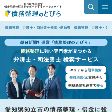
朝日新聞社運営
借金問題の解決をサポートするポータルサイト
>
債務整理 弁護士・司法書士検索
愛知県 債務整理 弁護士・司
朝日新聞社運営「債務整理のとびら」
債務整理
に強い専門家が見つかる
弁護士・司法書士
検索サービス
エリアから
簡単検索
無料相談OK
事務所も
朝日新聞社運営で
安心
愛知県知立市の債務整理・借金に強