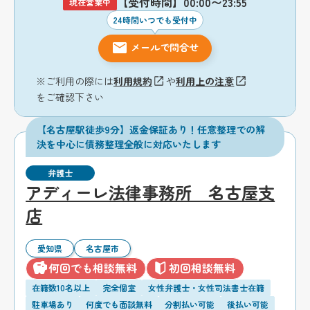
【受付時間】00:00〜23:55
現在営業中
24時間いつでも受付中
メールで問合せ
※ご利用の際には
利用規約
や
利用上の注意
をご確認下さい
【名古屋駅徒歩9分】返金保証あり！任意整理での解
決を中心に債務整理全般に対応いたします
弁護士
アディーレ法律事務所 名古屋支
店
愛知県
名古屋市
何回でも相談無料
初回相談無料
在籍数10名以上
完全個室
女性弁護士・女性司法書士在籍
駐車場あり
何度でも面談無料
分割払い可能
後払い可能