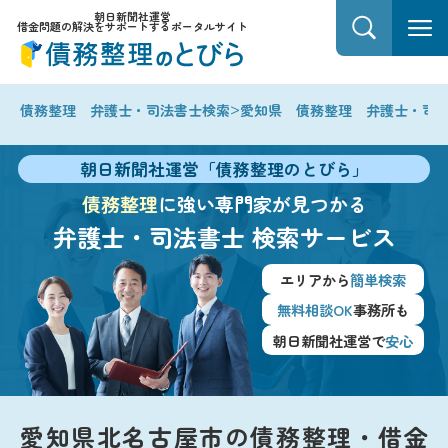
朝日新聞社運営
借金問題の解決をサポートするポータルサイト
>
債務整理 弁護士・司法書士検索
愛知県 債務整理 弁護士・司
朝日新聞社運営「債務整理のとびら」
債務整理
に強い専門家が見つかる
弁護士・司法書士
検索サービス
エリアから
簡単検索
無料相談OK
事務所も
朝日新聞社運営で
安心
愛知県北名古屋市の債務整理・借金