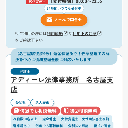
【受付時間】00:00〜23:55
現在営業中
24時間いつでも受付中
メールで問合せ
※ご利用の際には
利用規約
や
利用上の注意
をご確認下さい
【名古屋駅徒歩9分】返金保証あり！任意整理での解
決を中心に債務整理全般に対応いたします
弁護士
アディーレ法律事務所 名古屋支
店
愛知県
名古屋市
何回でも相談無料
初回相談無料
在籍数10名以上
完全個室
女性弁護士・女性司法書士在籍
駐車場あり
何度でも面談無料
分割払い可能
後払い可能