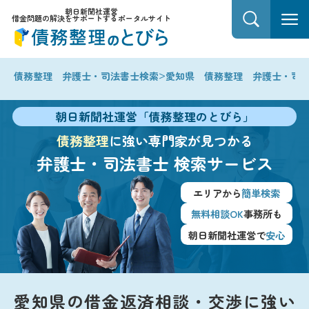
朝日新聞社運営
借金問題の解決をサポートするポータルサイト
>
債務整理 弁護士・司法書士検索
愛知県 債務整理 弁護士・司
朝日新聞社運営「債務整理のとびら」
債務整理
に強い専門家が見つかる
弁護士・司法書士
検索サービス
エリアから
簡単検索
無料相談OK
事務所も
朝日新聞社運営で
安心
愛知県の借金返済相談・交渉に強い