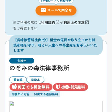
24時間いつでも受付中
メールで問合せ
※ご利用の際には
利用規約
や
利用上の注意
をご確認下さい
【長峰停留所徒歩7分】借金の催促や取り立てから相
談者様を守り、明るい人生への再出発をお手伝いいた
します
弁護士
のぞみの森法律事務所
愛知県
常滑市
何回でも相談無料
初回相談無料
分割払い可能
何度でも面談無料