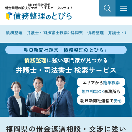
朝日新聞社運営
借金問題の解決をサポートするポータルサイト
>
債務整理 弁護士・司法書士検索
福岡県 債務整理 弁護士・司
朝日新聞社運営「債務整理のとびら」
債務整理
に強い専門家が見つかる
弁護士・司法書士
検索サービス
エリアから
簡単検索
無料相談OK
事務所も
朝日新聞社運営で
安心
福岡県の借金返済相談・交渉に強い