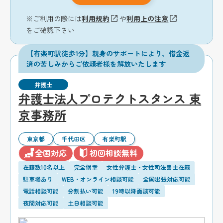
※ご利用の際には
利用規約
や
利用上の注意
をご確認下さい
【有楽町駅徒歩1分】親身のサポートにより、借金返
済の苦しみからご依頼者様を解放いたします
弁護士
弁護士法人プロテクトスタンス 東
京事務所
東京都
千代田区
有楽町駅
全国対応
初回相談無料
在籍数10名以上
完全個室
女性弁護士・女性司法書士在籍
駐車場あり
WEB・オンライン相談可能
全国出張対応可能
電話相談可能
分割払い可能
19時以降面談可能
夜間対応可能
土日相談可能