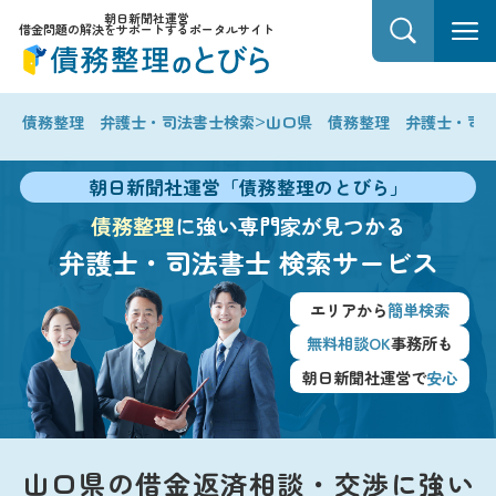
朝日新聞社運営
借金問題の解決をサポートするポータルサイト
>
債務整理 弁護士・司法書士検索
山口県 債務整理 弁護士・司
朝日新聞社運営「債務整理のとびら」
債務整理
に強い専門家が見つかる
弁護士・司法書士
検索サービス
エリアから
簡単検索
無料相談OK
事務所も
朝日新聞社運営で
安心
山口県の借金返済相談・交渉に強い