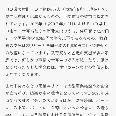
山口県の推計人口は約126万人（2025年5月1日現在）で、
県庁所在地とは異なるものの、下関市は中核市に指定さ
れています。2025年（令和７年）2月における山口県山
口市の一世帯当たりの消費支出のうち、住居費は7,277円
と、全国平均の16,253円の半分以下であるものの、教育
費の支出は22,834円と全国平均の11,830円に比べ2倍近く
の数値になっています。教育費など固定の支出が多い家
庭では、何らかの事情で世帯主の収入が減ったり、働け
なくなったりした場合には、住宅ローンなどの負債を抱
えやすくなります。
また下関市などの商業エリアには大型商業施設や飲食店
が立ち並び、娯楽が多い環境となっています。2023年時
点で87店舗のパチンコ店があるほか、防府競輪、ボート
レース下関、ボートレース徳山といった公営レース場も
存在します。自己破産における負債原因の一位は「生活