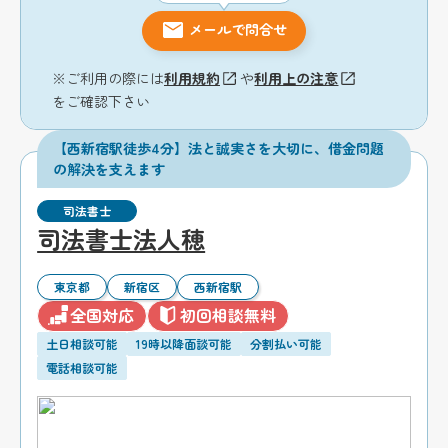
メールで問合せ
※ご利用の際には
利用規約
や
利用上の注意
をご確認下さい
【西新宿駅徒歩4分】法と誠実さを大切に、借金問題
の解決を支えます
司法書士
司法書士法人穂
東京都
新宿区
西新宿駅
全国対応
初回相談無料
土日相談可能
19時以降面談可能
分割払い可能
電話相談可能