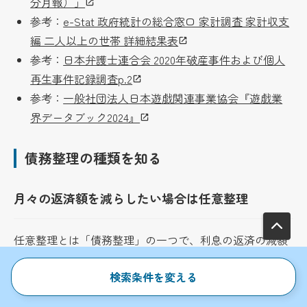
分月報）」
参考：
e-Stat 政府統計の総合窓口 家計調査 家計収支
編 二人以上の世帯 詳細結果表
参考：
日本弁護士連合会 2020年破産事件および個人
再生事件記録調査p.2
参考：
一般社団法人日本遊戯関連事業協会『遊戯業
界データブック2024』
債務整理の種類を知る
月々の返済額を減らしたい場合は任意整理
任意整理とは「債務整理」の一つで、利息の返済の減額
や返済期間の見直しを債権者と交渉することで返済の負
検索条件を変える
担を減らし、原則3年・最長5年の期間で借金の完済を目
指す手続きです。これまで利息を払い過ぎていた場合