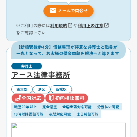
メールで問合せ
※ご利用の際には
利用規約
や
利用上の注意
をご確認下さい
【新橋駅徒歩4分】債務整理が得意な弁護士と職員が
一丸となって、お客様の借金問題を解決へと導きます
弁護士
アース法律事務所
東京都
港区
新橋駅
全国対応
初回相談無料
職歴20年以上
完全個室
全国出張対応可能
分割払い可能
19時以降面談可能
夜間対応可能
土日相談可能