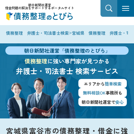
朝日新聞社運営
借金問題の解決をサポートするポータルサイト
>
債務整理 弁護士・司法書士検索
宮城県 債務整理 弁護士・司
朝日新聞社運営「債務整理のとびら」
債務整理
に強い専門家が見つかる
弁護士・司法書士
検索サービス
エリアから
簡単検索
無料相談OK
事務所も
朝日新聞社運営で
安心
宮城県富谷市の債務整理・借金に強