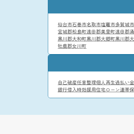
仙台市
石巻市
名取市
塩竈市
多賀城
宮城郡松島町
遠田郡美里町
遠田郡
黒川郡大和町
黒川郡大郷町
黒川郡
牡鹿郡女川町
自己破産
任意整理
個人再生
過払い
銀行借入
時効援用
住宅ローン
連帯