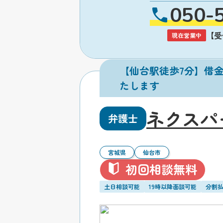
050-
【受付
現在営業中
【仙台駅徒歩7分】借
たします
ネクスパ
弁護士
宮城県
仙台市
初回相談無料
土日相談可能
19時以降面談可能
分割