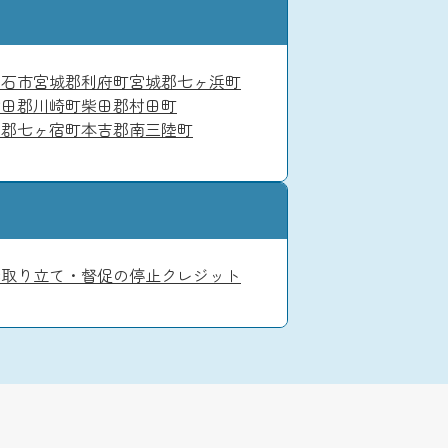
白石市
宮城郡利府町
宮城郡七ヶ浜町
柴田郡川崎町
柴田郡村田町
田郡七ヶ宿町
本吉郡南三陸町
渉
取り立て・督促の停止
クレジット