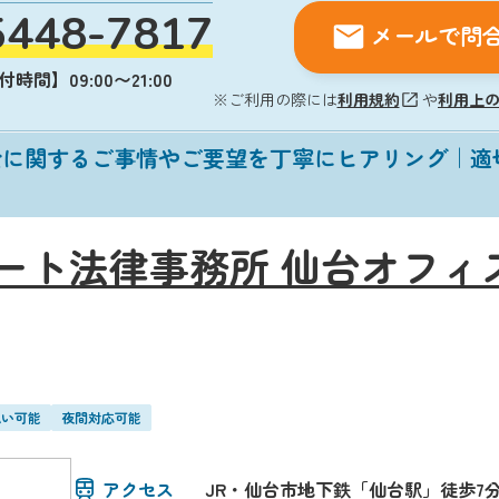
5448-7817
メールで問
時間】09:00〜21:00
※ご利用の際には
利用規約
や
利用上
金に関するご事情やご要望を丁寧にヒアリング｜適
ート法律事務所 仙台オフィ
払い可能
夜間対応可能
アクセス
JR・仙台市地下鉄「仙台駅」徒歩7