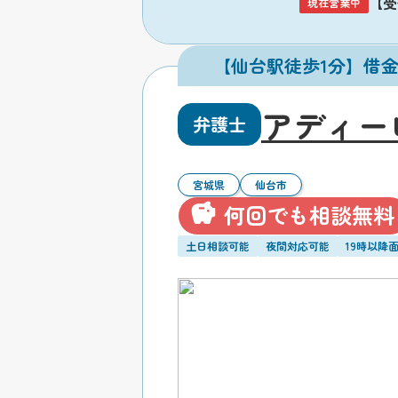
【受付
現在営業中
【仙台駅徒歩1分】借
アディー
弁護士
宮城県
仙台市
何回でも相談無料
土日相談可能
夜間対応可能
19時以降