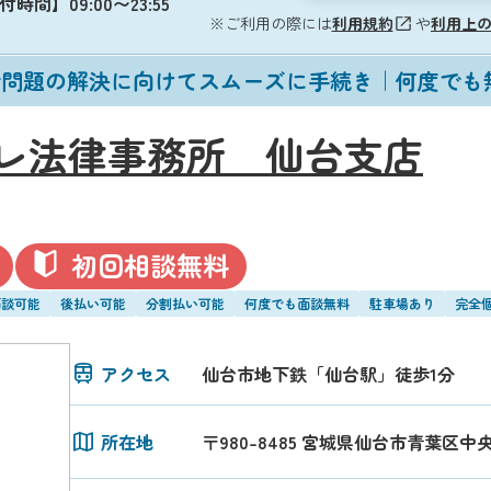
時間】09:00〜23:55
※ご利用の際には
利用規約
や
利用上
金問題の解決に向けてスムーズに手続き｜何度でも
レ法律事務所 仙台支店
初回相談無料
面談可能
後払い可能
分割払い可能
何度でも面談無料
駐車場あり
完全
アクセス
仙台市地下鉄「仙台駅」徒歩1分
所在地
〒980-8485 宮城県仙台市青葉区中央