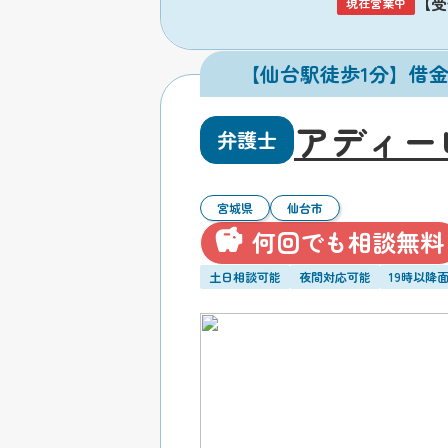
【受付
現在営業中
【仙台駅徒歩1分】借
アディー
弁護士
宮城県
仙台市
何回でも相談無料
土日相談可能
夜間対応可能
19時以降