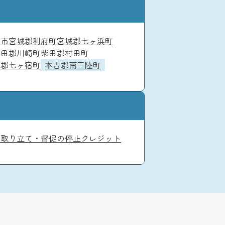
石市
宮城郡利府町
宮城郡七ヶ浜町
柴田郡川崎町
柴田郡村田町
田郡七ヶ宿町
本吉郡南三陸町
渉
取り立て・督促の停止
クレジット