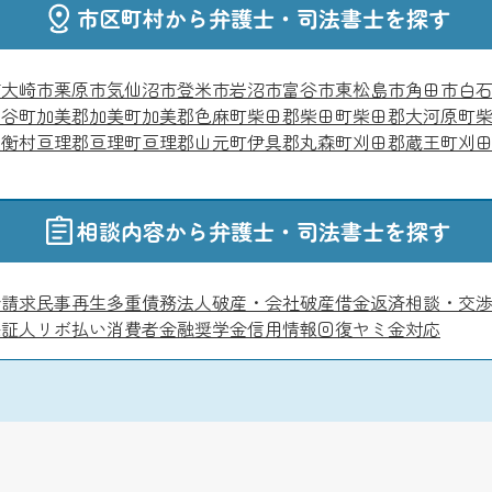
市区町村から弁護士・司法書士を探す
市
大崎市
栗原市
気仙沼市
登米市
岩沼市
富谷市
東松島市
角田市
白
涌谷町
加美郡加美町
加美郡色麻町
柴田郡柴田町
柴田郡大河原町
大衡村
亘理郡亘理町
亘理郡山元町
伊具郡丸森町
刈田郡蔵王町
刈
相談内容から弁護士・司法書士を探す
金請求
民事再生
多重債務
法人破産・会社破産
借金返済相談・交
保証人
リボ払い
消費者金融
奨学金
信用情報回復
ヤミ金対応