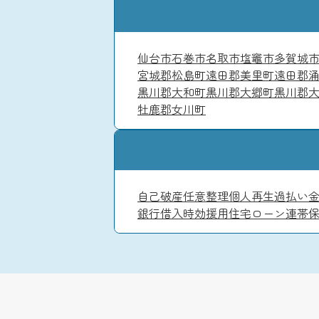
仙台市
石巻市
名取市
塩竈市
多賀城
宮城郡松島町
遠田郡美里町
遠田郡
黒川郡大和町
黒川郡大郷町
黒川郡
牡鹿郡女川町
自己破産
任意整理
個人再生
過払い
銀行借入
時効援用
住宅ローン
連帯