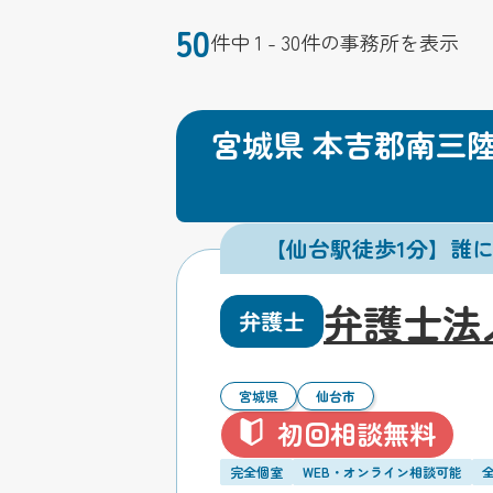
50
件中 1 - 30件の事務所を表示
宮城県 本吉郡南三
【仙台駅徒歩1分】誰
弁護士法
弁護士
宮城県
仙台市
初回相談無料
完全個室
WEB・オンライン相談可能