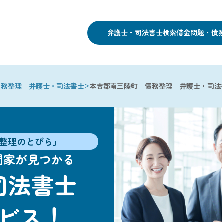
弁護士・司法書士検索
借金問題・債
>
債務整理 弁護士・司法書士
本吉郡南三陸町 債務整理 弁護士・司法
整理のとびら」
門家が見つかる
司法書士
ビス！