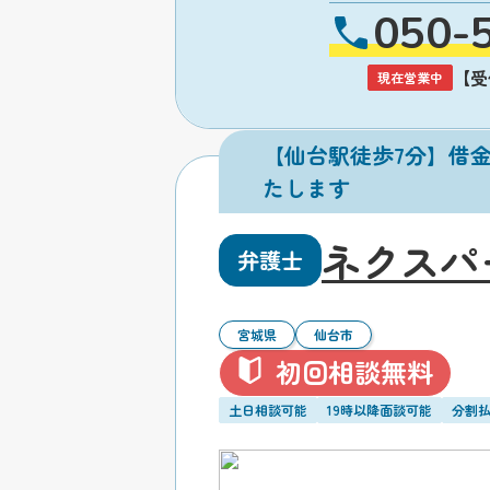
050-
【受付
現在営業中
【仙台駅徒歩7分】借
たします
ネクスパ
弁護士
宮城県
仙台市
初回相談無料
土日相談可能
19時以降面談可能
分割