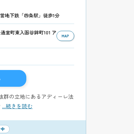
市営地下鉄「四条駅」徒歩1分
条通室町東入函谷鉾町101 ア
MAP
る
抜群の立地にあるアディーレ法
借
...続きを読む
付中