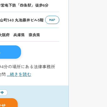
市営地下鉄「四条駅」徒歩6分
伏山町540 丸池藤井ビル5階
MAP
大阪府
兵庫県
奈良県
る
4分の場所にある法律事務所
金問
...続きを読む
付中
合せ