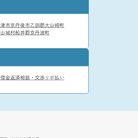
宮津市
京丹後市
乙訓郡大山崎町
南山城村
船井郡京丹波町
入
借金返済相談・交渉
リボ払い