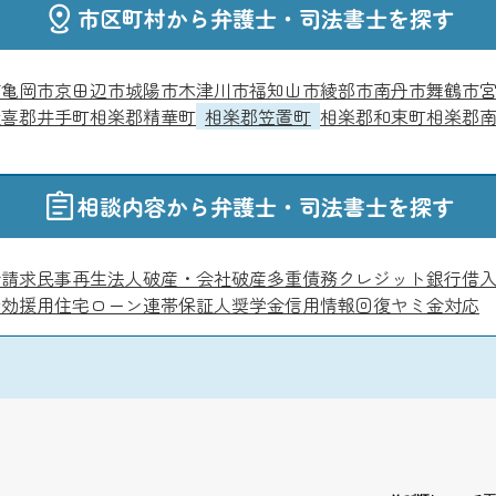
市区町村から弁護士・司法書士を探す
市
亀岡市
京田辺市
城陽市
木津川市
福知山市
綾部市
南丹市
舞鶴市
綴喜郡井手町
相楽郡精華町
相楽郡笠置町
相楽郡和束町
相楽郡
相談内容から弁護士・司法書士を探す
金請求
民事再生
法人破産・会社破産
多重債務
クレジット
銀行借
時効援用
住宅ローン
連帯保証人
奨学金
信用情報回復
ヤミ金対応