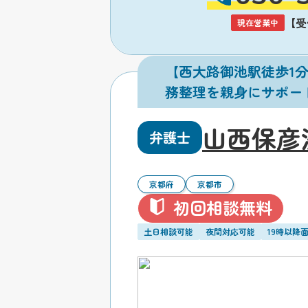
【受付
現在営業中
【西大路御池駅徒歩1分
務整理を親身にサポー
山西保彦
弁護士
京都府
京都市
初回相談無料
土日相談可能
夜間対応可能
19時以降