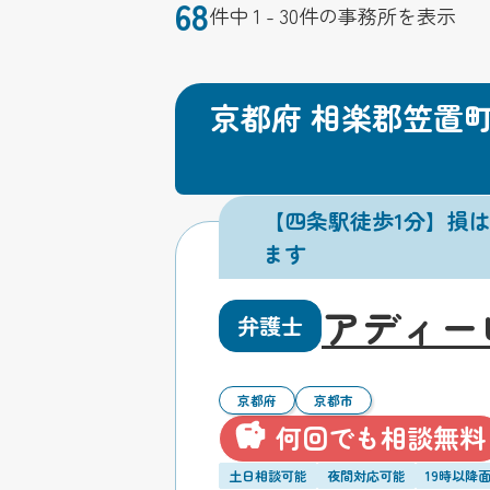
68
件中 1 - 30件の事務所を表示
京都府 相楽郡笠置
【四条駅徒歩1分】損
ます
アディー
弁護士
京都府
京都市
何回でも相談無料
土日相談可能
夜間対応可能
19時以降