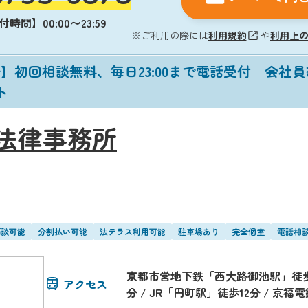
時間】00:00〜23:59
※ご利用の際には
利用規約
や
利用上
】初回相談無料、毎日23:00まで電話受付｜会社
ト
法律事務所
面談可能
分割払い可能
法テラス利用可能
駐車場あり
完全個室
電話相
京都市営地下鉄「西大路御池駅」徒歩1
アクセス
分 / JR「円町駅」徒歩12分 / 京