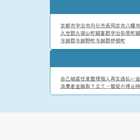
京都市
宇治市
向日市
長岡京市
八幡
久世郡久御山町
綴喜郡宇治田原町
与謝郡与謝野町
与謝郡伊根町
自己破産
任意整理
個人再生
過払い
消費者金融
取り立て・督促の停止