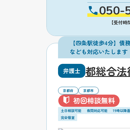
050-
【受付時間】
【四条駅徒歩4分】債
なども対応いたします
都総合法
弁護士
京都府
京都市
初回相談無料
土日相談可能
夜間対応可能
19時以降
完全個室