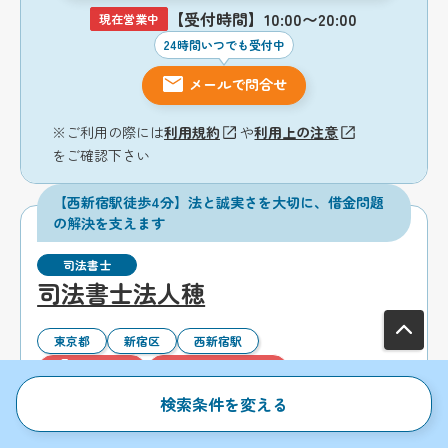
【受付時間】10:00〜20:00
現在営業中
24時間いつでも受付中
メールで問合せ
※ご利用の際には
利用規約
や
利用上の注意
をご確認下さい
【西新宿駅徒歩4分】法と誠実さを大切に、借金問題
の解決を支えます
司法書士
司法書士法人穂
東京都
新宿区
西新宿駅
全国対応
初回相談無料
土日相談可能
19時以降面談可能
分割払い可能
検索条件を変える
電話相談可能