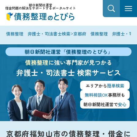
朝日新聞社運営
借金問題の解決をサポートするポータルサイト
>
債務整理 弁護士・司法書士検索
京都府 債務整理 弁護士・司
朝日新聞社運営「債務整理のとびら」
債務整理
に強い専門家が見つかる
弁護士・司法書士
検索サービス
エリアから
簡単検索
無料相談OK
事務所も
朝日新聞社運営で
安心
京都府福知山市の債務整理・借金に