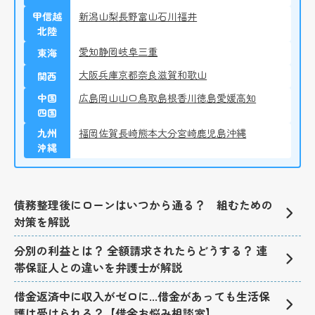
甲信越
新潟
山梨
長野
富山
石川
福井
北陸
愛知
静岡
岐阜
三重
東海
大阪
兵庫
京都
奈良
滋賀
和歌山
関西
中国
広島
岡山
山口
鳥取
島根
香川
徳島
愛媛
高知
四国
九州
福岡
佐賀
長崎
熊本
大分
宮崎
鹿児島
沖縄
沖縄
債務整理後にローンはいつから通る？ 組むための
対策を解説
分別の利益とは？ 全額請求されたらどうする？ 連
帯保証人との違いを弁護士が解説
借金返済中に収入がゼロに...借金があっても生活保
護は受けられる？【借金お悩み相談室】