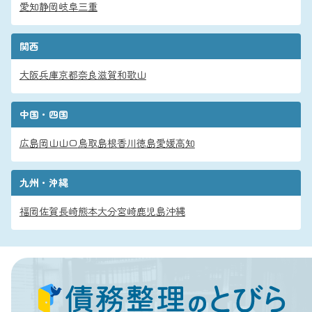
愛知
静岡
岐阜
三重
関西
大阪
兵庫
京都
奈良
滋賀
和歌山
中国・四国
広島
岡山
山口
鳥取
島根
香川
徳島
愛媛
高知
九州・沖縄
福岡
佐賀
長崎
熊本
大分
宮崎
鹿児島
沖縄