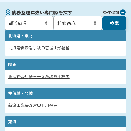
債務整理に強い専門家を探す
条件追加
検索
北海道・東北
北海道
青森
岩手
秋田
宮城
山形
福島
関東
東京
神奈川
埼玉
千葉
茨城
栃木
群馬
甲信越・北陸
新潟
山梨
長野
富山
石川
福井
東海