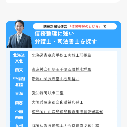
朝日新聞社運営
「債務整理のとびら」
で
債務整理に強い
弁護士・司法書士を探す
北海道
北海道
青森
岩手
秋田
宮城
山形
福島
東北
東京
神奈川
埼玉
千葉
茨城
栃木
群馬
関東
甲信越
新潟
山梨
長野
富山
石川
福井
北陸
愛知
静岡
岐阜
三重
東海
大阪
兵庫
京都
奈良
滋賀
和歌山
関西
中国
広島
岡山
山口
鳥取
島根
香川
徳島
愛媛
高知
四国
九州
福岡
佐賀
長崎
熊本
大分
宮崎
鹿児島
沖縄