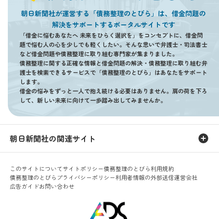
朝日新聞社が運営する「債務整理のとびら」は、借金問題の
解決をサポートするポータルサイトです
「借金に悩むあなたへ 未来をひらく選択を」をコンセプトに、借金問
題で悩む人の心を少しでも軽くしたい。そんな思いで弁護士・司法書士
など借金問題や債務整理に取り組む専門家が集まりました。
債務整理に関する正確な情報と借金問題の解決・債務整理に取り組む弁
護士を検索できるサービスで「債務整理のとびら」はあなたをサポート
します。
借金の悩みをずっと一人で抱え続ける必要はありません。肩の荷を下ろ
して、新しい未来に向けて一歩踏み出してみませんか。
朝日新聞社の関連サイト
このサイトについて
サイトポリシー
債務整理のとびら利用規約
債務整理のとびらプライバシーポリシー
利用者情報の外部送信
運営会社
広告ガイド
お問い合わせ