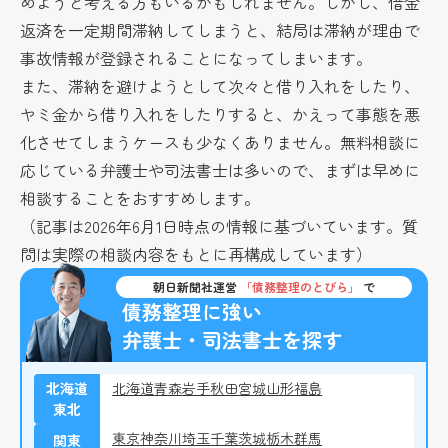
めようと考える方もいるかもしれません。しかし、借金
返済を一定期間滞納してしまうと、結局は滞納が理由で
事故情報が登録されることになってしまいます。
また、滞納を避けようとして次々と借り入れをしたり、
ヤミ金から借り入れをしたりすると、かえって事態を悪
化させてしまうケースも少なくありません。無料相談に
応じている弁護士や司法書士は多いので、まずは早めに
相談することをおすすめします。
（記事は2026年6月1日時点の情報に基づいています。質
問は実際の相談内容をもとに再構成しています）
朝日新聞社運営
「債務整理のとびら」
で
債務整理に強い
弁護士・司法書士を探す
北海道
北海道
青森
岩手
秋田
宮城
山形
福島
東北
東京
神奈川
埼玉
千葉
茨城
栃木
群馬
関東