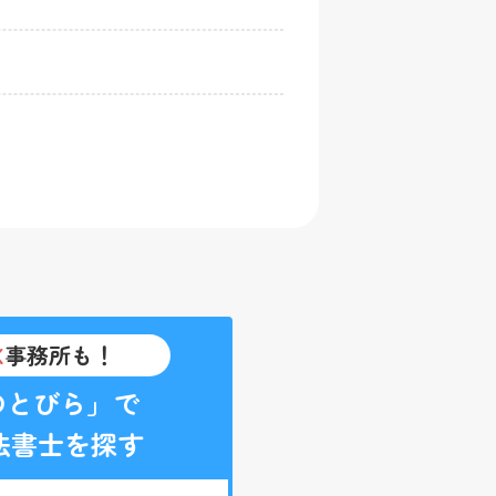
K
事務所も！
のとびら」で
法書士を探す