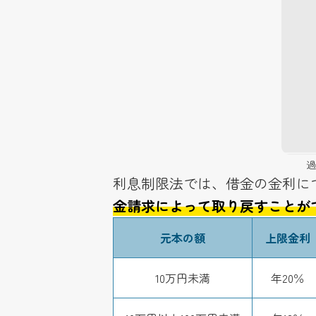
過
利息制限法では、借金の金利に
金請求によって取り戻すことが
元本の額
上限金利
10万円未満
年20％