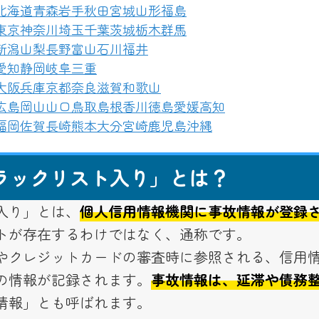
北海道
青森
岩手
秋田
宮城
山形
福島
東京
神奈川
埼玉
千葉
茨城
栃木
群馬
新潟
山梨
長野
富山
石川
福井
愛知
静岡
岐阜
三重
大阪
兵庫
京都
奈良
滋賀
和歌山
広島
岡山
山口
鳥取
島根
香川
徳島
愛媛
高知
福岡
佐賀
長崎
熊本
大分
宮崎
鹿児島
沖縄
ラックリスト入り」とは？
入り」とは、
個人信用情報機関に事故情報が登録
トが存在するわけではなく、通称です。
やクレジットカードの審査時に参照される、信用
の情報が記録されます。
事故情報は、延滞や債務
情報」とも呼ばれます。