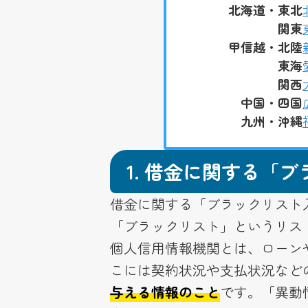
北海道・東北
関東
甲信越・北陸
東海
関西
中国・四国
九州・沖縄
1.
借金に関する「ブ
借金に関する「ブラックリスト
「ブラックリスト」というリス
個人信用情報機関とは、ローン
こには契約状況や支払状況など
与える情報のこと
です。「異動