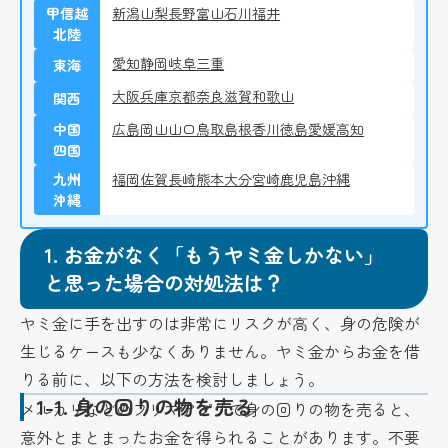
甲信越
新潟
山梨
長野
富山
石川
福井
北陸
愛知
静岡
岐阜
三重
東海
大阪
兵庫
京都
奈良
滋賀
和歌山
関西
中国
広島
岡山
山口
鳥取
島根
香川
徳島
愛媛
高知
四国
九州
福岡
佐賀
長崎
熊本
大分
宮崎
鹿児島
沖縄
沖縄
1.
お金がなく「もうヤミ金しかない」
と思った場合の対処法は？
ヤミ金に手を出すのは非常にリスクが高く、身の危険が
生じるケースも少なくありません。ヤミ金からお金を借
りる前に、以下の方法を検討しましょう。
1-1.
身の回りの物を売る
メルカリなどのフリマアプリで身の回りの物を売ると、
意外とまとまったお金を得られることがあります。不要