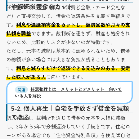
や遅延損害金をカット
任意整理は、貸主（銀行・消費者金融・カード会社な
ど）と直接交渉して、借金の返済条件を見直す手続きで
す。
利息や遅延損害金をカットし、返済回数や月々の支
払額を調整
できます。裁判所を通さず、財産も処分され
ないため、比較的リスクが少ないのが特徴です。
ただし、元本の減額は基本的に認められないため、借金
の総額が多い場合には大きな負担が残ることもありま
す。
利息を減らすだけで返済できる見込みのある、安定
した収入がある人
に向いています。
任意整理とは メリットとデメリット 向いて
関連
いる人を解説
5-2.
個人再生｜自宅を手放さず借金を減額
できる
個人再生は、裁判所を通じて借金の元本を大幅に減額
し、3年から5年で分割返済していく手続きです。住宅ロ
ーンがある場合でも「住宅資金特別条項」を使えば自宅