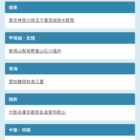
関東
東京
神奈川
埼玉
千葉
茨城
栃木
群馬
甲信越・北陸
新潟
山梨
長野
富山
石川
福井
東海
愛知
静岡
岐阜
三重
関西
大阪
兵庫
京都
奈良
滋賀
和歌山
中国・四国