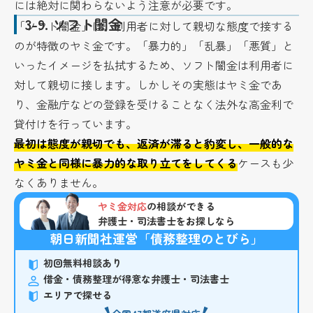
には絶対に関わらないよう注意が必要です。
3-9.
ソフト闇金
「ソフト闇金」は、利用者に対して親切な態度で接する
のが特徴のヤミ金です。「暴力的」「乱暴」「悪質」と
いったイメージを払拭するため、ソフト闇金は利用者に
対して親切に接します。しかしその実態はヤミ金であ
り、金融庁などの登録を受けることなく法外な高金利で
貸付けを行っています。
最初は態度が親切でも、返済が滞ると豹変し、一般的な
ヤミ金と同様に暴力的な取り立てをしてくる
ケースも少
なくありません。
ヤミ金対応
の相談ができる
弁護士・司法書士をお探しなら
朝日新聞社運営「債務整理のとびら」
初回無料相談あり
借金・債務整理が得意な弁護士・司法書士
エリアで探せる