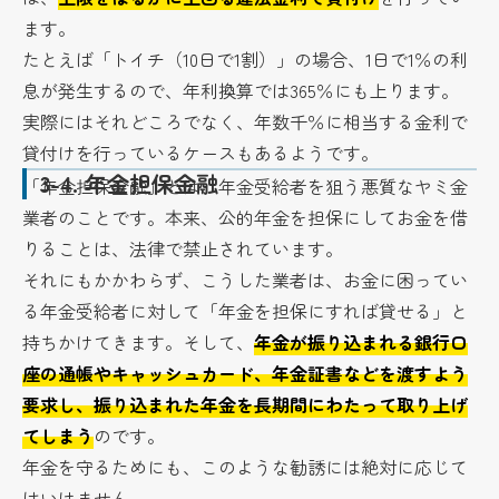
ます。
たとえば「トイチ（10日で1割）」の場合、1日で1％の利
息が発生するので、年利換算では365％にも上ります。
実際にはそれどころでなく、年数千％に相当する金利で
貸付けを行っているケースもあるようです。
3-4.
年金担保金融
「年金担保金融」とは、年金受給者を狙う悪質なヤミ金
業者のことです。本来、公的年金を担保にしてお金を借
りることは、法律で禁止されています。
それにもかかわらず、こうした業者は、お金に困ってい
る年金受給者に対して「年金を担保にすれば貸せる」と
持ちかけてきます。そして、
年金が振り込まれる銀行口
座の通帳やキャッシュカード、年金証書などを渡すよう
要求し、振り込まれた年金を長期間にわたって取り上げ
てしまう
のです。
年金を守るためにも、このような勧誘には絶対に応じて
はいけません。