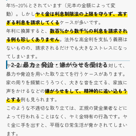
年15~20％とされています（元本の金額によって変
動）。しかし
ヤミ金は利息制限法の上限を守らず、高す
ぎる利息を請求してくる
ケースが多いです。
年利に換算すると、
数百％から数千％の利息を請求され
る例も珍しくありません
。法外な高金利を支払う義務は
ないものの、請求されるだけでも大きなストレスになっ
てしまいます。
2-2.
暴力・脅迫・嫌がらせを受ける
ヤミ金は、借金を返すことができない利用者に対して、
暴力や脅迫を用いた取り立てを行うケースがあります。
家の周りを頻繁にうろつく、大きな音を立てる、家族に
声をかけるなどの
嫌がらせをして、精神的に追い込もう
とする
例も見られます。
このような不適切な取り立ては、正規の貸金業者などに
よって行われることはなく、ヤミ金特有の行為です。ヤ
ミ金に手を出すと、平穏な日常生活が脅かされてしまい
ます。