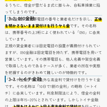
るうちに、借金が雪だるま式に膨らみ、自転車操業に陥
ってしまうのです。
3-2.
090金融
「090金融」は携帯電話の番号と業者名だけを示し、
正体
を明かさないまま貸付けを行うヤミ金
です。その名称
は、携帯番号の上3桁によく使われている「090」に由来
しています。
正規の貸金業者には固定電話の設置が義務付けられてい
ますが、090金融は固定電話を持たず、携帯電話を用いて
営業しています。その携帯電話も、他人名義や架空名義
で取得したものであるケースが多く、業者の所在や実態
を把握するのがきわめて難しいのが特徴的です。
3-3.
トイチ金融
「トイチ金融」は、法外な高金利で貸付けを行うヤミ金
です。その名称は「10日で1割の金利」の略称（＝トイ
チ）に由来しています。利息制限法により、借金の金利
の上限は年15~20％とされています。しかしトイチ金融
は、
上限をはるかに上回る違法金利で貸付け
を行ってい