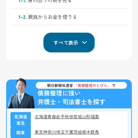
1-2.
親族からお金を借りる
すべて表示
朝日新聞社運営
「債務整理のとびら」
で
債務整理に強い
弁護士・司法書士を探す
北海道
北海道
青森
岩手
秋田
宮城
山形
福島
東北
東京
神奈川
埼玉
千葉
茨城
栃木
群馬
関東