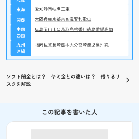
愛知
静岡
岐阜
三重
東海
大阪
兵庫
京都
奈良
滋賀
和歌山
関西
中国
広島
岡山
山口
鳥取
島根
香川
徳島
愛媛
高知
四国
九州
福岡
佐賀
長崎
熊本
大分
宮崎
鹿児島
沖縄
沖縄
ソフト闇金とは？ ヤミ金との違いは？ 借りるリ
スクを解説
この記事を書いた人