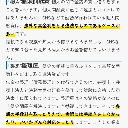
3-7.
個人間融資
「個人間融資」とは、個人の間で金銭の貸し借りをする
ことをいいます。個人間融資が直ちに違法というわけで
はありませんが、SNSなどで勧誘が行われている個人間
融資は、
法外な高金利をとる違法なものであるケースが
多い
です。
信頼できる親族や知人から借りるならまだしも、SNSな
どで知り合った見知らぬ人からお金を借りてはいけませ
ん。
3-8.
整理屋
「整理屋」とは、借金の相談に乗るふりをして高額な手
数料をだまし取る違法業者です。
借金の整理（債務整理）を代行できるのは、弁護士・弁
護士法人と法務大臣の研修を修了して試験に合格した司
法書士に限られています。整理屋はその資格がないのに
「借金問題を解決します」と勧誘してきます。そして
多
額の手数料を取ったうえで、実際には手続きをしなかっ
たり、いいかげんな対応をしたり
します。こうした業者