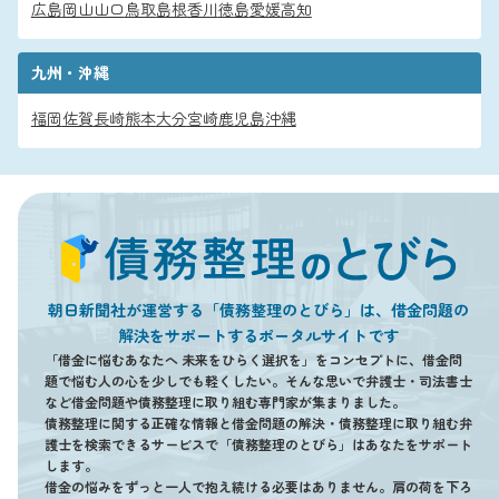
広島
岡山
山口
鳥取
島根
香川
徳島
愛媛
高知
九州・沖縄
福岡
佐賀
長崎
熊本
大分
宮崎
鹿児島
沖縄
朝日新聞社が運営する「債務整理のとびら」は、借金問題の
解決をサポートするポータルサイトです
「借金に悩むあなたへ 未来をひらく選択を」をコンセプトに、借金問
題で悩む人の心を少しでも軽くしたい。そんな思いで弁護士・司法書士
など借金問題や債務整理に取り組む専門家が集まりました。
債務整理に関する正確な情報と借金問題の解決・債務整理に取り組む弁
護士を検索できるサービスで「債務整理のとびら」はあなたをサポート
します。
借金の悩みをずっと一人で抱え続ける必要はありません。肩の荷を下ろ