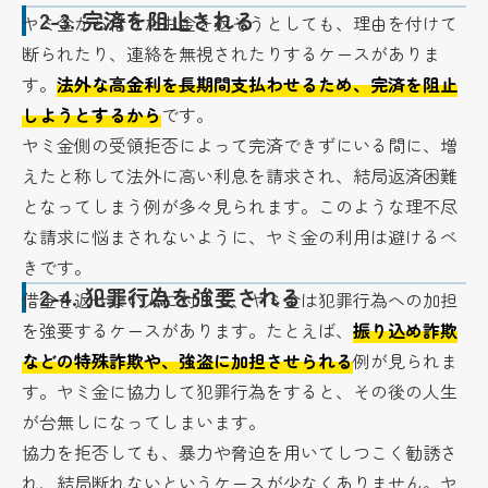
2-3.
完済を阻止される
ヤミ金から借りたお金を返そうとしても、理由を付けて
断られたり、連絡を無視されたりするケースがありま
す。
法外な高金利を長期間支払わせるため、完済を阻止
しようとするから
です。
ヤミ金側の受領拒否によって完済できずにいる間に、増
えたと称して法外に高い利息を請求され、結局返済困難
となってしまう例が多々見られます。このような理不尽
な請求に悩まされないように、ヤミ金の利用は避けるべ
きです。
2-4.
犯罪行為を強要される
借金を返せない人に対して、ヤミ金は犯罪行為への加担
を強要するケースがあります。たとえば、
振り込め詐欺
などの特殊詐欺や、強盗に加担させられる
例が見られま
す。ヤミ金に協力して犯罪行為をすると、その後の人生
が台無しになってしまいます。
協力を拒否しても、暴力や脅迫を用いてしつこく勧誘さ
れ、結局断れないというケースが少なくありません。ヤ