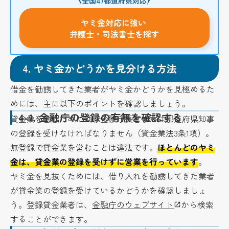
全国47都道府県対応
ヤミ金対応に強い
弁護士・司法書士を探す
4.
ヤミ金かどうかを見分ける方法
借金を勧誘してきた業者がヤミ金かどうかを見極めるた
めには、主に以下のポイントを確認しましょう。
4-1.
金融庁の登録の有無を確認する
貸金業を営むためには、金融庁長官または都道府県知事
の登録を受けなければなりません（貸金業法3条1項）。
無登録で貸金業を営むことは違法です。
ほとんどのヤミ
金は、貸金業の登録を受けずに営業を行っています
。
ヤミ金を見抜くためには、借り入れを勧誘してきた業者
が貸金業の登録を受けているかどうかを確認しましょ
う。登録貸金業者は、
金融庁のウェブサイト
から検索
することができます。