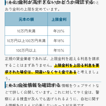
4-2.
金利が高すぎないかどうか確認する
利息制限法では、借り入れの元本額に応じて、下表のと
おり金利の上限を定めています。
元本の額
上限金利
10万円未満
年20％
10万円以上100万円未満
年18％
100万円以上
年15％
正規の貸金業者であれば、上限金利を超える利息を請求
することはまずありません。
上限金利を上回る利息を要
求された場合は、間違いなくヤミ金である
と考えましょ
う。
4-3.
会社情報を確認する
正規の貸金業者は、自社に関する情報をウェブサイトな
どで詳しく公開しています。これに対してヤミ金は、警
察による捜査が及んでも逃げられるように、自社に関す
る情報をほとんど公表しないケースが大半です。