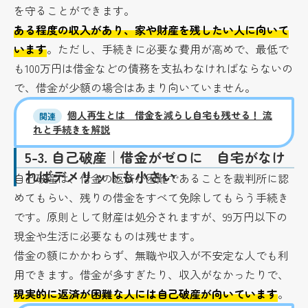
を守ることができます。
ある程度の収入があり、家や財産を残したい人に向いて
います
。ただし、手続きに必要な費用が高めで、最低で
も100万円は借金などの債務を支払わなければならないの
で、借金が少額の場合はあまり向いていません。
個人再生とは 借金を減らし自宅も残せる！ 流
関連
れと手続きを解説
5-3.
自己破産｜借金がゼロに 自宅がなけ
ればデメリットも小さい
自己破産は、借金の返済が困難であることを裁判所に認
めてもらい、残りの借金をすべて免除してもらう手続き
です。原則として財産は処分されますが、99万円以下の
現金や生活に必要なものは残せます。
借金の額にかかわらず、無職や収入が不安定な人でも利
用できます。借金が多すぎたり、収入がなかったりで、
現実的に返済が困難な人には自己破産が向いています
。