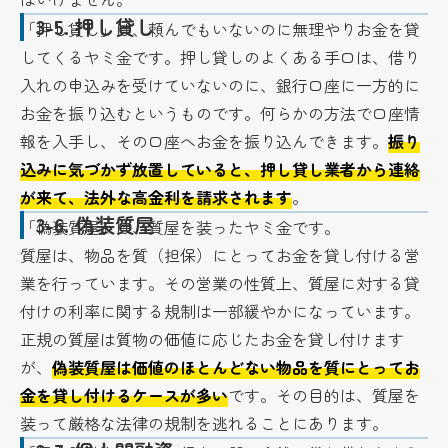
3-5.
押し貸し
「押し貸し」は、頼んでもいないのに無理やりお金を貸
してくるヤミ金です。押し貸しのよくある手口は、借り
入れの申込みを受けていないのに、銀行口座に一方的に
お金を振り込むというものです。何らかの方法で口座情
報を入手し、その口座へお金を振り込んできます。
振り
込みに気づかず放置していると、押し貸し業者から連絡
が来て、法外な高金利を請求されます
。
3-6.
偽装質屋
「偽装質屋」は、質屋を装ったヤミ金です。
質屋は、物品を質（担保）にとってお金を貸し付ける営
業を行っています。その営業の性質上、質屋に対する貸
付けの利率に関する規制は一部緩やかになっています。
正規の質屋は質物の価値に応じたお金を貸し付けます
が、
偽装質屋は価値のほとんどない物品を質にとってお
金を貸し付けるケースが多い
です。その目的は、質屋を
装って厳格な法律の規制を逃れることにあります。