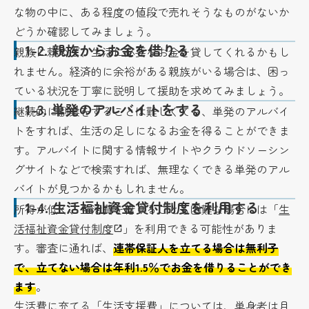
な物の中に、ある程度の値段で売れそうなものがないか
どうか確認してみましょう。
1-2.
親族からお金を借りる
親族に頼めば、生活に必要なお金を貸してくれるかもし
れません。経済的に余裕がある親族がいる場合は、困っ
ている状況を丁寧に説明して援助を求めてみましょう。
1-3.
単発のアルバイトをする
継続的に副業をすることは難しくても、単発のアルバイ
トをすれば、生活の足しになるお金を得ることができま
す。アルバイトに関する情報サイトやクラウドソーシン
グサイトなどで検索すれば、無理なくできる単発のアル
バイトが見つかるかもしれません。
1-4.
生活福祉資金貸付制度を利用する
所得が低く、生活費を借りることも困難な場合には「
生
活福祉資金貸付制度
」を利用できる可能性がありま
す。審査に通れば、
連帯保証人を立てる場合は無利子
で、立てない場合は年利1.5％でお金を借りることができ
ます
。
生活費に充てる「生活支援費」については、単身者は月