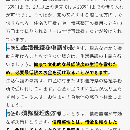
15万円まで、2人以上の世帯では月20万円までの借り入れ
が可能です。そのほか、家の契約をする際に40万円まで
借りられる「住宅入居費」や、債務整理の費用などを60
万円まで借りられる「一時生活再建費」などが設けられ
ています。
1-5.
生活保護を申請する
生活に必要な収入を得ることができず、親族などから援
助を受けることもできない場合は、生活保護の申請を行
いましょう。
健康で文化的な最低限度の生活を営むた
め、必要最低限のお金を受け取ることができます
。
生活保護の申請は、市区町村または都道府県の福祉事務
所で受け付けています。お金が足りずに生活が成り立た
ず困っている人は、お住まいの自治体の窓口へ相談しま
しょう。
1-6.
債務整理をする
借金やリボ払いで生活が苦しいときは、債務整理が有効
な解決策になります。
債務整理とは、借金を減らした
り、免除してもらったりする手続き
のことです。返済の