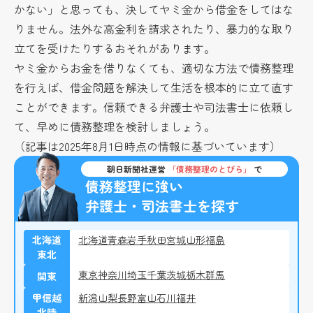
かない」と思っても、決してヤミ金から借金をしてはな
りません。法外な高金利を請求されたり、暴力的な取り
立てを受けたりするおそれがあります。
ヤミ金からお金を借りなくても、適切な方法で債務整理
を行えば、借金問題を解決して生活を根本的に立て直す
ことができます。信頼できる弁護士や司法書士に依頼し
て、早めに債務整理を検討しましょう。
（記事は2025年8月1日時点の情報に基づいています）
朝日新聞社運営
「債務整理のとびら」
で
債務整理に強い
弁護士・司法書士を探す
北海道
北海道
青森
岩手
秋田
宮城
山形
福島
東北
東京
神奈川
埼玉
千葉
茨城
栃木
群馬
関東
甲信越
新潟
山梨
長野
富山
石川
福井
北陸