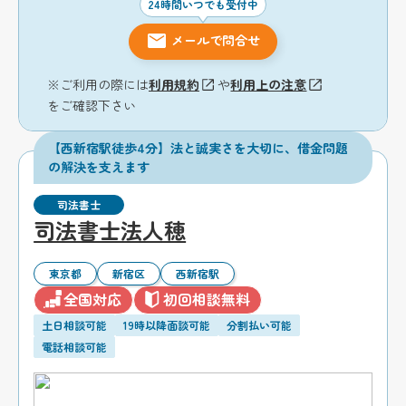
24時間いつでも受付中
メールで問合せ
※ご利用の際には
利用規約
や
利用上の注意
をご確認下さい
【西新宿駅徒歩4分】法と誠実さを大切に、借金問題
の解決を支えます
司法書士
司法書士法人穂
東京都
新宿区
西新宿駅
全国対応
初回相談無料
土日相談可能
19時以降面談可能
分割払い可能
電話相談可能