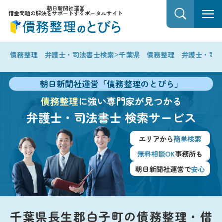
朝日新聞社運営
借金問題の解決をサポートするポータルサイト
>
債務整理 弁護士・司法書士検索
千葉県 債務整理 弁護士・司
朝日新聞社運営「債務整理のとびら」
債務整理
に強い専門家が見つかる
弁護士・司法書士
検索サービス
エリアから
簡単検索
無料相談OK
事務所も
朝日新聞社運営で
安心
千葉県長生郡白子町の債務整理・借