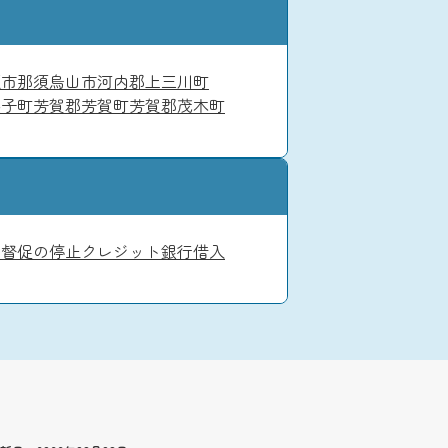
板市
那須烏山市
河内郡上三川町
益子町
芳賀郡芳賀町
芳賀郡茂木町
・督促の停止
クレジット
銀行借入