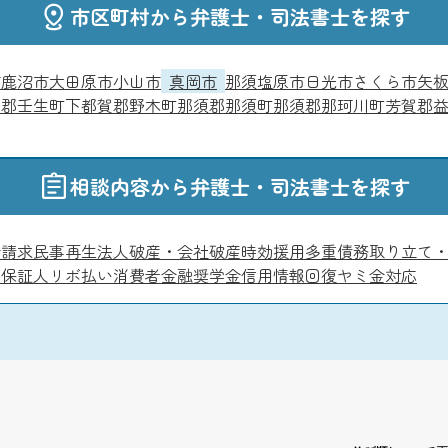
市区町村から弁護士・司法書士を探す
市
鹿沼市
大田原市
小山市
真岡市
那須塩原市
日光市
さくら市
矢
賀郡壬生町
下都賀郡野木町
那須郡那須町
那須郡那珂川町
芳賀郡
相談内容から弁護士・司法書士を探す
金請求
民事再生
法人破産・会社破産
時効援用
多重債務
取り立て
帯保証人
リボ払い
消費者金融
奨学金
信用情報回復
ヤミ金対応