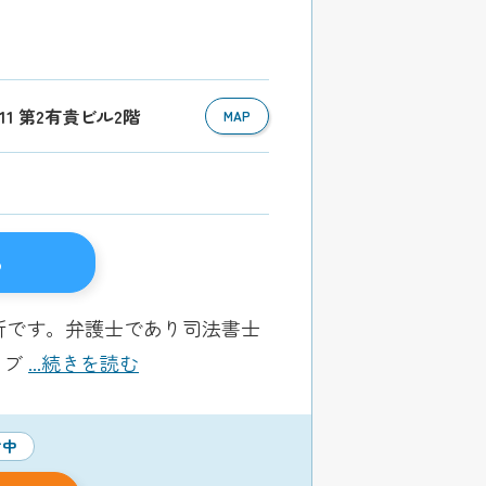
-11 第2有貴ビル2階
MAP
る
所です。弁護士であり司法書士
ラブ
...続きを読む
付中