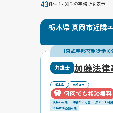
43
件中 1 - 30件の事務所を表示
栃木県 真岡市近隣
【東武宇都宮駅徒歩1
加藤法律
弁護士
栃木県
宇都宮市
何回でも相談無料
後払い可能
分割払い可能
法テラス利
19時以降面談可能