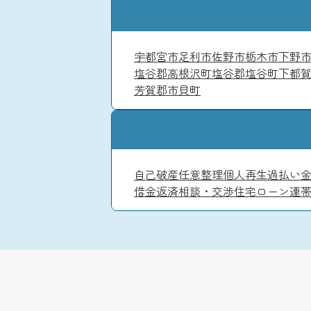
宇都宮市
足利市
佐野市
栃木市
下野
塩谷郡高根沢町
塩谷郡塩谷町
下都
芳賀郡市貝町
自己破産
任意整理
個人再生
過払い
借金返済相談・交渉
住宅ローン
連