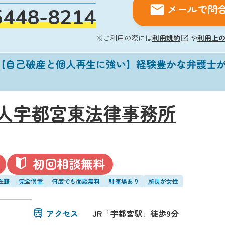
メールで問
5448-8214
※ご利用の際には
利用規約
や
利用上
】【自己破産と個人再生に強い】経験豊かな弁護士
人宇都宮東法律事務所
初回相談無料
在籍
完全個室
何度でも面談無料
駐車場あり
所長が女性
アクセス
JR「宇都宮駅」徒歩9分