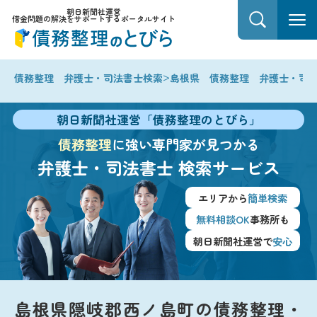
朝日新聞社運営
借金問題の解決をサポートするポータルサイト
>
債務整理 弁護士・司法書士検索
島根県 債務整理 弁護士・司
朝日新聞社運営「債務整理のとびら」
債務整理
に強い専門家が見つかる
弁護士・司法書士
検索サービス
エリアから
簡単検索
無料相談OK
事務所も
朝日新聞社運営で
安心
島根県隠岐郡西ノ島町の債務整理・