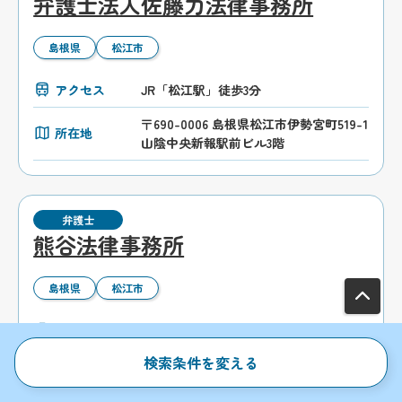
弁護士法人佐藤力法律事務所
島根県
松江市
アクセス
JR「松江駅」徒歩3分
〒690-0006 島根県松江市伊勢宮町519-1
所在地
山陰中央新報駅前ビル3階
弁護士
熊谷法律事務所
島根県
松江市
アクセス
JR「松江駅」車9分
検索条件を変える
〒690-0825 島根県松江市学園2-26-36 M
所在地
＆F第2ビル2階・3階