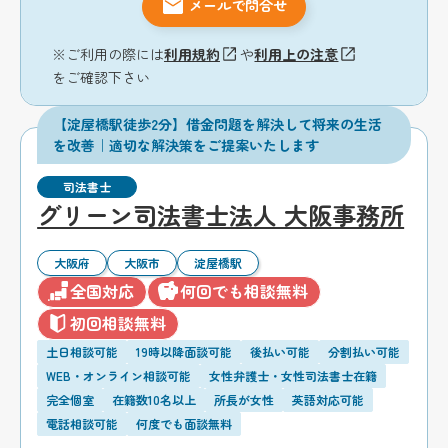
メールで問合せ
※ご利用の際には
利用規約
や
利用上の注意
をご確認下さい
【淀屋橋駅徒歩2分】借金問題を解決して将来の生活
を改善｜適切な解決策をご提案いたします
司法書士
グリーン司法書士法人 大阪事務所
大阪府
大阪市
淀屋橋駅
全国対応
何回でも相談無料
初回相談無料
土日相談可能
19時以降面談可能
後払い可能
分割払い可能
WEB・オンライン相談可能
女性弁護士・女性司法書士在籍
完全個室
在籍数10名以上
所長が女性
英語対応可能
電話相談可能
何度でも面談無料