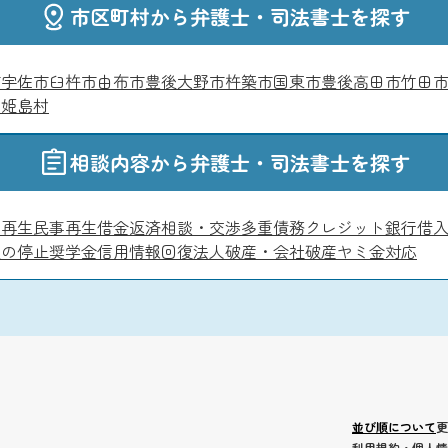
市区町村から弁護士・司法書士を探す
市
宇佐市
臼杵市
由布市
豊後大野市
杵築市
国東市
豊後高田市
竹田
郡姫島村
相談内容から弁護士・司法書士を探す
人再生
民事再生
借金返済相談・交渉
多重債務
クレジット
銀行借
促の停止
奨学金
信用情報回復
法人破産・会社破産
ヤミ金対応
並び順について
更
利用規約
・
個人情