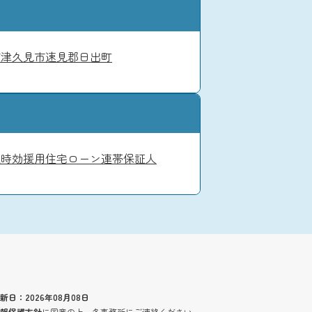
市
津久見市
速見郡日出町
入
時効援用
住宅ローン
連帯保証人
新日：2026年08月08日
報保護方針
に同意の上、各事務所にご連絡ください。