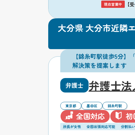
【受付
現在営業中
大分県 大分市近隣
【錦糸町駅徒歩5分】
解決策を提案します
弁護士法
弁護士
東京都
墨田区
錦糸町駅
全国対応
初
所長が女性
全国出張対応可能
分割払