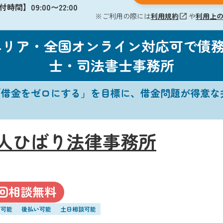
時間】09:00〜22:00
※ご利用の際には
利用規約
や
利用上
エリア・全国オンライン対応可で債
士・司法書士事務所
「借金をゼロにする」を目標に、借金問題が得意な
人ひばり法律事務所
回相談無料
い可能
後払い可能
土日相談可能