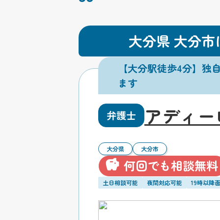
大分県 大分
【大分駅徒歩4分】独
ます
アディー
弁護士
大分県
大分市
何回でも相談無料
土日相談可能
夜間対応可能
19時以降