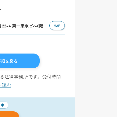
分
目22-4 第一東永ビル6階
MAP
詳細を見る
ある法律事務所です。受付時間
きを読む
付中