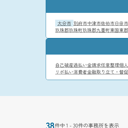
大分市
別府市
中津市
佐伯市
日田
玖珠郡玖珠町
玖珠郡九重町
東国東
自己破産
過払い金請求
任意整理
個
リボ払い
消費者金融
取り立て・督
38
件中 1 - 30件の事務所を表示